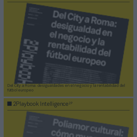
Del City a Roma: desigualdades en el negocio y la rentabilidad del
fútbol europeo
2P
2Playbook Intelligence