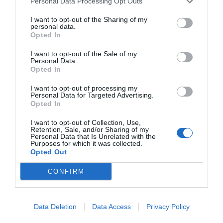
Personal Data Processing Opt Outs
I want to opt-out of the Sharing of my
personal data.
Opted In
I want to opt-out of the Sale of my
Personal Data.
Opted In
I want to opt-out of processing my
Personal Data for Targeted Advertising.
Opted In
Atlas del patrocinio 2023
I want to opt-out of Collection, Use,
Retention, Sale, and/or Sharing of my
2P
2Playbook Intelligence
Personal Data that Is Unrelated with the
Purposes for which it was collected.
Opted Out
CONFIRM
Data Deletion
Data Access
Privacy Policy