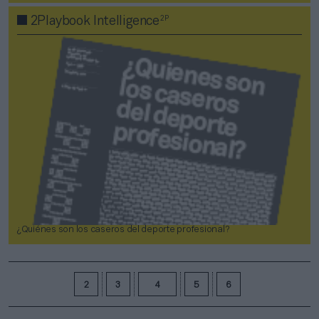
2P
2Playbook Intelligence
¿Quiénes son los caseros del deporte profesional?
2
3
4
5
6