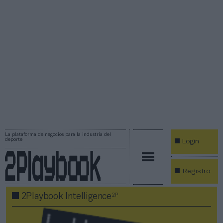
La plataforma de negocios para la industria del
deporte
Login
Registro
2P
2Playbook Intelligence