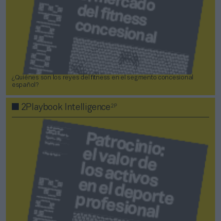
¿Quiénes son los reyes del fitness en el segmento concesional
español?
2P
2Playbook Intelligence