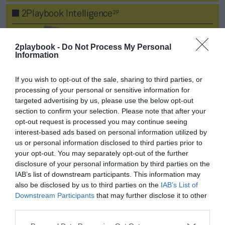
2P
2Playbook Intelligence
2playbook -
Do Not Process My Personal
Information
If you wish to opt-out of the sale, sharing to third parties, or
processing of your personal or sensitive information for
targeted advertising by us, please use the below opt-out
section to confirm your selection. Please note that after your
opt-out request is processed you may continue seeing
interest-based ads based on personal information utilized by
us or personal information disclosed to third parties prior to
your opt-out. You may separately opt-out of the further
El ‘comecocos’ del fitness español: el top-50 ya controla el 45% de
disclosure of your personal information by third parties on the
la red
IAB’s list of downstream participants. This information may
also be disclosed by us to third parties on the
IAB’s List of
2P
2Playbook Intelligence
Downstream Participants
that may further disclose it to other
third parties.