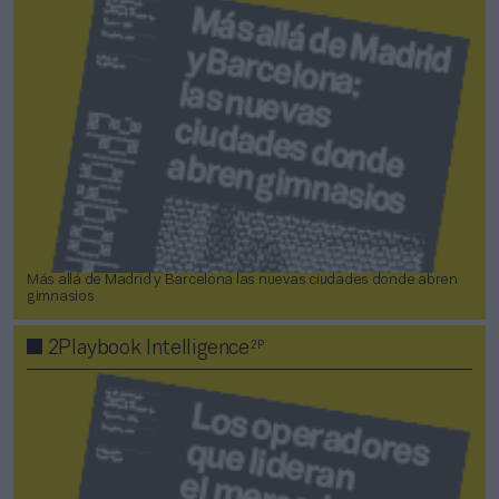
Más allá de Madrid y Barcelona las nuevas ciudades donde abren
gimnasios
2P
2Playbook Intelligence