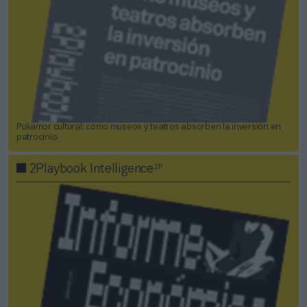
Poliamor cultural: cómo museos y teatros absorben la inversión en
patrocinio
2P
2Playbook Intelligence