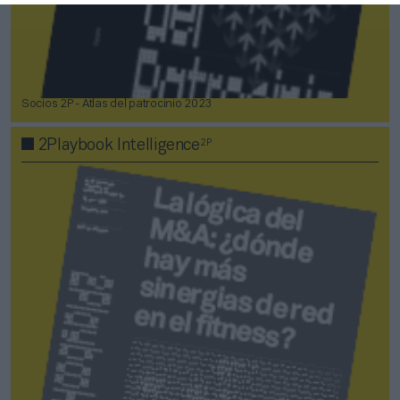
Socios 2P - Atlas del patrocinio 2023
2P
2Playbook Intelligence