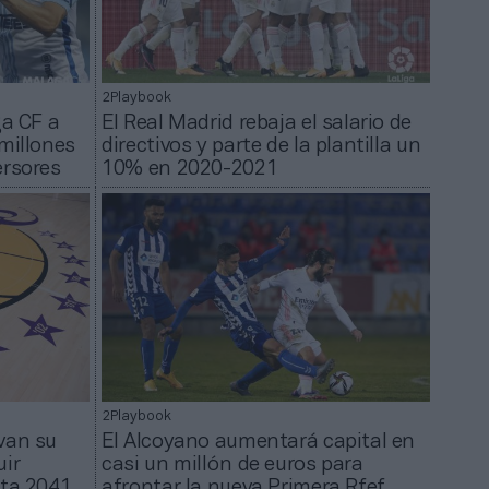
2Playbook
ga CF a
El Real Madrid rebaja el salario de
millones
directivos y parte de la plantilla un
ersores
10% en 2020-2021
2Playbook
van su
El Alcoyano aumentará capital en
uir
casi un millón de euros para
sta 2041
afrontar la nueva Primera Rfef