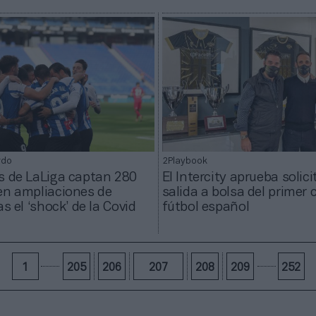
rdo
2Playbook
s de LaLiga captan 280
El Intercity aprueba solici
en ampliaciones de
salida a bolsa del primer 
as el ‘shock’ de la Covid
fútbol español
1
205
206
207
208
209
252