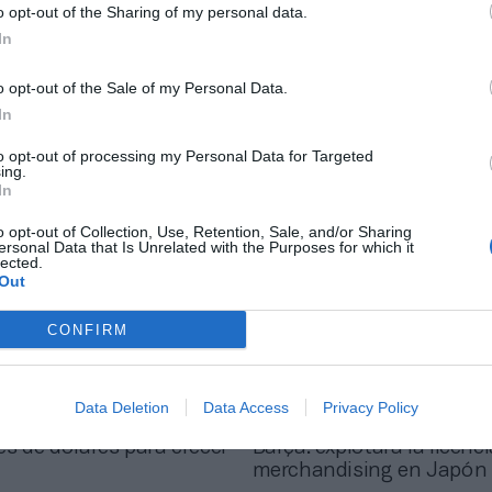
o opt-out of the Sharing of my personal data.
In
2Playbook
o opt-out of the Sale of my Personal Data.
arça y Juve mantienen el
España escala al ‘top 5’ d
In
e al anuncio de
femenino en inversión de
es de Uefa
to opt-out of processing my Personal Data for Targeted
ing.
In
o opt-out of Collection, Use, Retention, Sale, and/or Sharing
ersonal Data that Is Unrelated with the Purposes for which it
lected.
Out
CONFIRM
2Playbook
Data Deletion
Data Access
Privacy Policy
e eSports Fnatic levanta
Rakuten refuerza su relac
es de dólares para crecer
Barça: explotará la licenc
merchandising en Japón