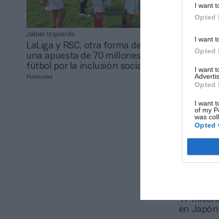
I want t
Opted 
Jabier Izquierdo
2Playbook
I want t
LaLiga y RSC, otra forma de ganar:
Madrid, B
Opted 
una apuesta de 70 millones del
pulso pes
fútbol por la inclusión social
expedient
I want 
Advertis
Publicidad
Opted 
I want t
of my P
was col
Opted 
2Playbook
El club d
17 millon
en Japón