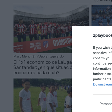
2playboo
If you wish 
sensitive in
Marc Menchén / Jabier Izquierdo
2Playbook
confirm you
El 1x1 económico de LaLiga
El Hércul
continue se
Santander: ¿en qué situación se
hasta 4,3
information 
encuentra cada club?
a cuarta 
further disc
participants
Downstream 
Persona