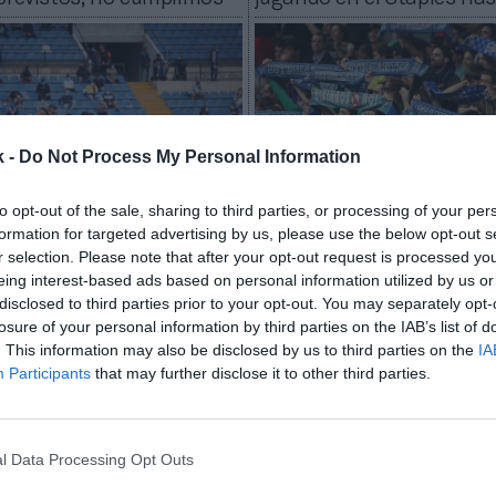
k -
Do Not Process My Personal Information
to opt-out of the sale, sharing to third parties, or processing of your per
formation for targeted advertising by us, please use the below opt-out s
2Playbook
r selection. Please note that after your opt-out request is processed y
es CF ampliará capital
El ‘Estu’ busca apoyo públ
eing interest-based ads based on personal information utilized by us or
 millones tras descender
el descenso a LEB y mant
disclosed to third parties prior to your opt-out. You may separately opt-
división
sus principales patrocina
losure of your personal information by third parties on the IAB’s list of
. This information may also be disclosed by us to third parties on the
IA
Participants
that may further disclose it to other third parties.
l Data Processing Opt Outs