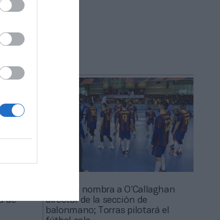
el fútbol
 clubes
2Playbook
ión con el
El Barça nombra a O’Callaghan
ia de
director de la sección de
balonmano; Torras pilotará el