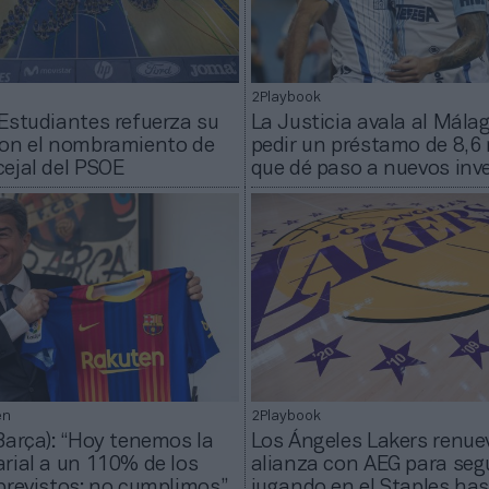
2Playbook
Estudiantes refuerza su
La Justicia avala al Mála
con el nombramiento de
pedir un préstamo de 8,6 
ejal del PSOE
que dé paso a nuevos inv
én
2Playbook
Barça): “Hoy tenemos la
Los Ángeles Lakers renue
rial a un 110% de los
alianza con AEG para seg
previstos; no cumplimos”
jugando en el Staples ha