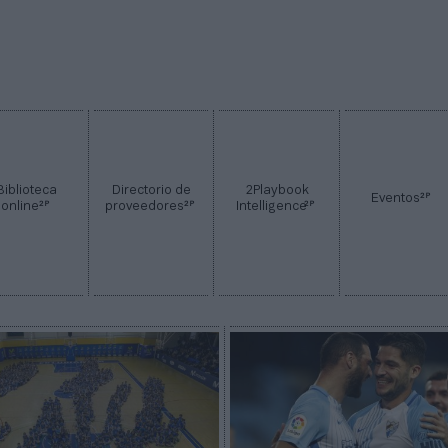
Biblioteca
Directorio de
2Playbook
2P
Eventos
2P
2P
2P
online
proveedores
Intelligence