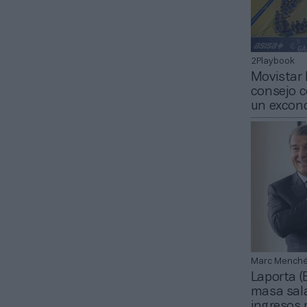
2Playbook
Movistar 
consejo 
un exconc
Marc Mench
Laporta (
masa sala
ingresos 