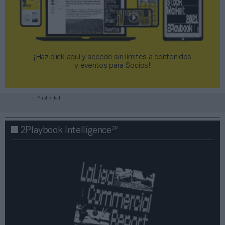
¡Haz click aquí y accede sin límites a contenidos
y eventos para Socios!​​​​​​​
Publicidad
2P
2Playbook Intelligence