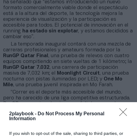
ha señalado que “estamos introduciendo un nuevo
formato comercialmente viable donde el espectáculo
está a la altura del deporte, la tecnología mejora la
experiencia de visualización y la participación es
accesible para todos. El potencial de innovación en el
running
ha estado sin explotar
, y estamos decididos a
cambiar eso”.
La temporada inaugural contará con una mezcla de
carreras profesionales y amateurs formada por la
RunGP Qatar Final
, una prueba de relevos con cuatro
equipos compitiendo en siete vueltas de 1 kilómetro; la
RunGP Qatar 7.032
, una carrera de participación
masiva de 7,032 km; el
Moonlight Circuit
, una prueba
nocturna con pistas iluminadas por LED; y
One Mo
Mile
, una prueba juvenil inspirada en Mo Farah.
“Correr es el deporte más accesible del mundo,
pero ha carecido de una liga competitiva estructurada.
RunGP proporciona la pieza que faltaba, creando una
experiencia que entusiasma tanto a corredores como a
2playbook -
Do Not Process My Personal
espectadores”, agrega Muenster.
Information
If you wish to opt-out of the sale, sharing to third parties, or