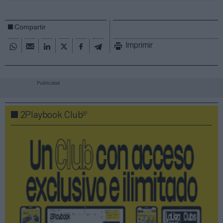
Compartir
Imprimir
Publicidad
2P
2Playbook Club