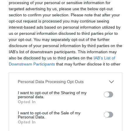
“Correr es el deporte más accesible del
processing of your personal or sensitive information for
mundo, pero ha carecido de una liga
targeted advertising by us, please use the below opt-out
section to confirm your selection. Please note that after your
competitiva estructurada”
opt-out request is processed you may continue seeing
interest-based ads based on personal information utilized by
us or personal information disclosed to third parties prior to
your opt-out. You may separately opt-out of the further
RunGP también busca innovar en la experiencia del
disclosure of your personal information by third parties on the
corredor y del aficionado y se ha aliado con
Sweat
IAB’s list of downstream participants. This information may
Economy
para gamificar el rendimiento de los
also be disclosed by us to third parties on the
IAB’s List of
corredores con incentivos en
criptomonedas
y otros
activos digitales.
Downstream Participants
that may further disclose it to other
third parties.
Asimismo, la competición apuesta por la biometría
avanzada para ofrecer gráficos de última generación
Personal Data Processing Opt Outs
en las retransmisiones en el que se detallen los niveles
de transpiración y el análisis de las carreras a través
I want to opt-out of the Sharing of my
de Inteligencia Artificial. También ofrecerá
servicios
personal data.
de hospitalidad
alejándose de la tradicional oferta
Opted In
basada en productos alcohólicos y orientándose en el
bienestar y el movimiento.
Por último, los equipos
I want to opt-out of the Sale of my
contarán con patrocinadores sociales que se alineen
Personal Data.
con los principios de sostenibilidad de la liga.
Opted In