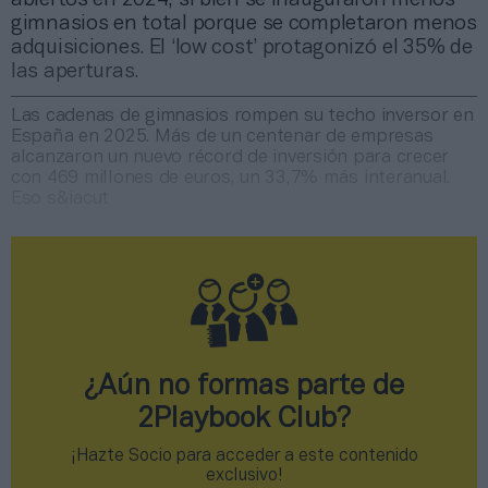
gimnasios en total porque se completaron menos
adquisiciones. El ‘low cost’ protagonizó el 35% de
las aperturas.
Las cadenas de gimnasios rompen su techo inversor en
España en 2025. Más de un centenar de empresas
alcanzaron un nuevo récord de inversión para crecer
con 469 millones de euros, un 33,7% más interanual.
Eso s&iacut
¿Aún no formas parte de
2Playbook Club?
¡Hazte Socio para acceder a este contenido
exclusivo!