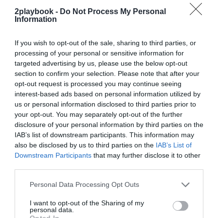
Basic-Fit
2playbook -
Do Not Process My Personal
Information
Synergym
If you wish to opt-out of the sale, sharing to third parties, or
processing of your personal or sensitive information for
Fitness Park
targeted advertising by us, please use the below opt-out
section to confirm your selection. Please note that after your
Enjoy Wellness
opt-out request is processed you may continue seeing
interest-based ads based on personal information utilized by
Areafit
us or personal information disclosed to third parties prior to
your opt-out. You may separately opt-out of the further
disclosure of your personal information by third parties on the
GOfit
IAB’s list of downstream participants. This information may
also be disclosed by us to third parties on the
IAB’s List of
Anytime Fitness
Downstream Participants
that may further disclose it to other
third parties.
Sparta Sport Center
Personal Data Processing Opt Outs
Brooklyn Fitboxing
I want to opt-out of the Sharing of my
personal data.
Opted In
Club Pilates