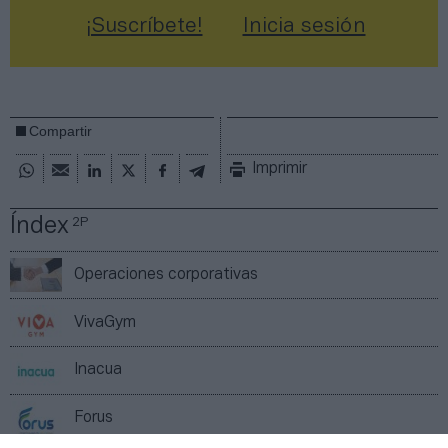
¡Suscríbete!
Inicia sesión
Compartir
Imprimir
Índex
2P
Operaciones corporativas
VivaGym
Inacua
Forus