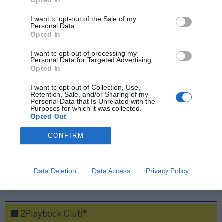
I want to opt-out of the Sale of my
Grupo DiR
Personal Data.
Opted In
Metropolitan
I want to opt-out of processing my
Personal Data for Targeted Advertising.
Opted In
David Lloyd
I want to opt-out of Collection, Use,
Retention, Sale, and/or Sharing of my
FitUp
Personal Data that Is Unrelated with the
Purposes for which it was collected.
Opted Out
Paidesport Center
CONFIRM
Planet Fitness
Data Deletion
Data Access
Privacy Policy
Publicidad
2P
2Playbook Club