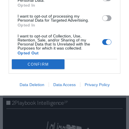
Personal Data.
Opted In
I want to opt-out of processing my
Personal Data for Targeted Advertising.
Opted In
I want to opt-out of Collection, Use,
Retention, Sale, and/or Sharing of my
Personal Data that Is Unrelated with the
Purposes for which it was collected.
Opted Out
¡Haz click aquí y accede sin límites a contenidos
CONFIRM
y eventos para Socios!​​​​​​​
Data Deletion
Data Access
Privacy Policy
Publicidad
2P
2Playbook Intelligence