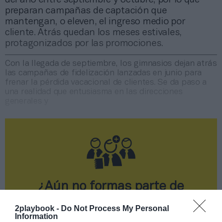
preparan campañas de captación que
mantengan, o eleven, el ingreso medio por
cliente. Atrás quedan los meses estivales,
protagonizados por las promociones.
Con la llegada de septiembre, los gimnasios dejan atrás
las campañas de fidelización lanzadas en junio para
frenar la pérdida vacacional de clientes. Se da paso a
una realidad que entusiasma en las direcciones
generales y
¿Aún no formas parte de
2Playbook Club?
2playbook -
Do Not Process My Personal
Information
¡Hazte Socio para acceder a este contenido