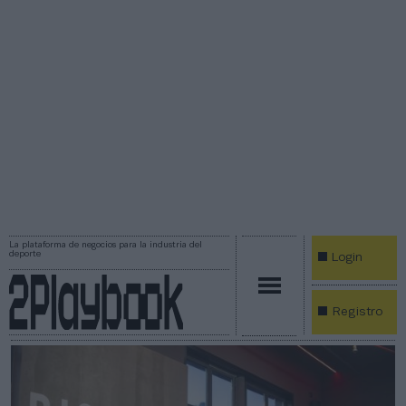
La plataforma de negocios para la industria del
deporte
Login
Registro