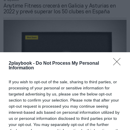
Anytime Fitness crecerá en Galicia y Asturias en
2022 y prevé superar los 50 clubes en España
2playbook -
Do Not Process My Personal
Information
If you wish to opt-out of the sale, sharing to third parties, or
processing of your personal or sensitive information for
targeted advertising by us, please use the below opt-out
section to confirm your selection. Please note that after your
Patricia López
opt-out request is processed you may continue seeing
‘Home fitness’ vs ‘back to normal’: el entreno en
interest-based ads based on personal information utilized by
casa se desinfla tras año y medio de Covid-19
us or personal information disclosed to third parties prior to
your opt-out. You may separately opt-out of the further
Publicidad