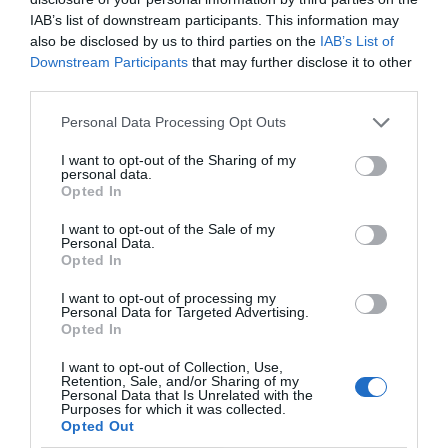
la Agenda 2030
IAB’s list of downstream participants. This information may
also be disclosed by us to third parties on the
IAB’s List of
Downstream Participants
that may further disclose it to other
third parties.
Personal Data Processing Opt Outs
I want to opt-out of the Sharing of my
personal data.
Opted In
2Playbook Inside
I want to opt-out of the Sale of my
Personal Data.
Opted In
2Playbook
Granero (Olocip): “La IA es un arma
I want to opt-out of processing my
Personal Data for Targeted Advertising.
poderosísima y con un punto
Opted In
fundamental en deporte”
I want to opt-out of Collection, Use,
Retention, Sale, and/or Sharing of my
Personal Data that Is Unrelated with the
Purposes for which it was collected.
Opted Out