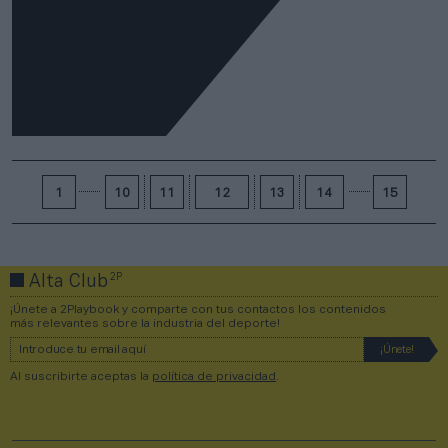
1
10
11
12
13
14
15
2P
Alta Club
¡Únete a 2Playbook y comparte con tus contactos los contenidos
más relevantes sobre la industria del deporte!
Al suscribirte aceptas la
política de privacidad
.