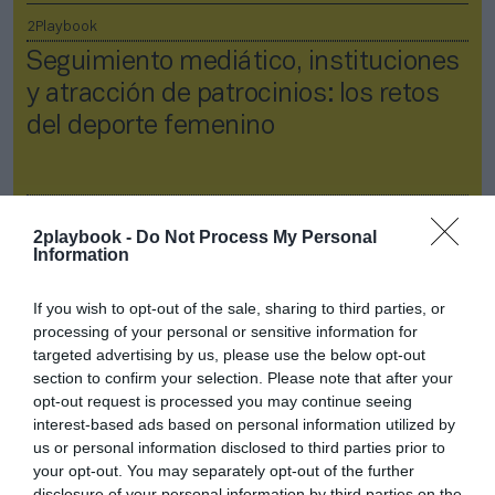
2Playbook
Seguimiento mediático, instituciones
y atracción de patrocinios: los retos
del deporte femenino
2playbook -
Do Not Process My Personal
Information
If you wish to opt-out of the sale, sharing to third parties, or
processing of your personal or sensitive information for
targeted advertising by us, please use the below opt-out
2Playbook Inside
section to confirm your selection. Please note that after your
opt-out request is processed you may continue seeing
2Playbook
interest-based ads based on personal information utilized by
Sostenibilidad e igualdad: los planes
us or personal information disclosed to third parties prior to
your opt-out. You may separately opt-out of the further
del deporte para impulsar los ODS de
disclosure of your personal information by third parties on the