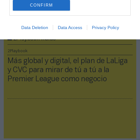
CONFIRM
Data Deletion
Data Access
Privacy Policy
2Playbook Inside
2Playbook
Más global y digital, el plan de LaLiga
y CVC para mirar de tú a tú a la
Premier League como negocio