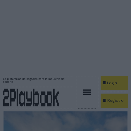
La plataforma de negocios para la industria del
deporte
Login
Registro