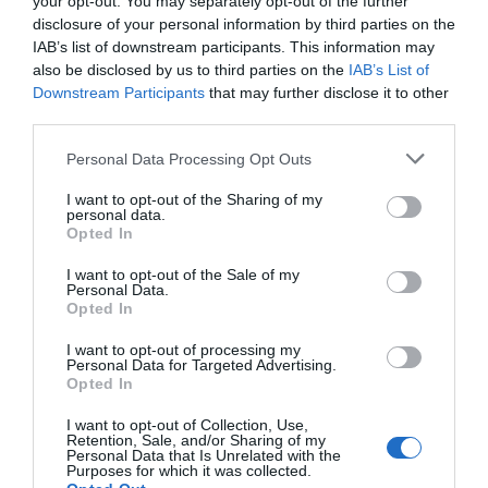
your opt-out. You may separately opt-out of the further
Publicidad
disclosure of your personal information by third parties on the
IAB’s list of downstream participants. This information may
also be disclosed by us to third parties on the
IAB’s List of
Downstream Participants
that may further disclose it to other
third parties.
Personal Data Processing Opt Outs
I want to opt-out of the Sharing of my
personal data.
Opted In
I want to opt-out of the Sale of my
Personal Data.
Opted In
I want to opt-out of processing my
Personal Data for Targeted Advertising.
2Playbook
Opted In
La industria del deporte en España: 15.788 millones
de negocio, 37.231 empresas y 195.133 empleados
I want to opt-out of Collection, Use,
Retention, Sale, and/or Sharing of my
Personal Data that Is Unrelated with the
Purposes for which it was collected.