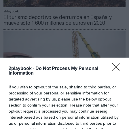
2Playbook
El turismo deportivo se derrumba en España y
mueve sólo 1.600 millones de euros en 2020
2playbook -
Do Not Process My Personal
Information
If you wish to opt-out of the sale, sharing to third parties, or
processing of your personal or sensitive information for
targeted advertising by us, please use the below opt-out
section to confirm your selection. Please note that after your
opt-out request is processed you may continue seeing
2Playbook
interest-based ads based on personal information utilized by
La inversión pública en deporte superó la barrera de
us or personal information disclosed to third parties prior to
los 3.000 millones en España antes de la Covid