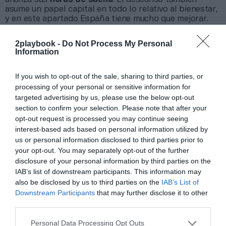
asume un papel capital en todo lo relativo al bienestar,
y en este apartado España tiene mucho que mejorar.
Sin ir más lejos, los datos de la marca de relojes
inteligentes revelan que es el país que más tarde se va
2playbook -
Do Not Process My Personal
a dormir, algo que se atribuye a una cuestión cultural y
Information
vinculado al horario de la cena. Ciertamente, también es
el país que menos madruga.
If you wish to opt-out of the sale, sharing to third parties, or
En total, los españoles duermen una media de
7
processing of your personal or sensitive information for
horas y 16 minutos
por noche. Es el tercer país con
targeted advertising by us, please use the below opt-out
peor calidad del sueño, algo que Polar mide a partir de
section to confirm your selection. Please note that after your
métricas, como las veces que los usuarios se desvelan o
las fases de sueño reparador que cumplen. Los
opt-out request is processed you may continue seeing
nipones son el único país que baja de las 7 horas de
interest-based ads based on personal information utilized by
media de sueño, que es el mínimo recomendado,
us or personal information disclosed to third parties prior to
mientras que los finlandeses obtienen la mayor
your opt-out. You may separately opt-out of the further
puntuación con 75 puntos al registrar 7 horas y 43
disclosure of your personal information by third parties on the
minutos de horas de sueño promedio.
IAB’s list of downstream participants. This information may
also be disclosed by us to third parties on the
IAB’s List of
Downstream Participants
that may further disclose it to other
third parties.
Personal Data Processing Opt Outs