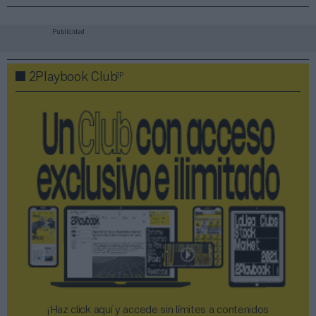
Publicidad
2P
2Playbook Club
¡Haz click aquí y accede sin límites a contenidos