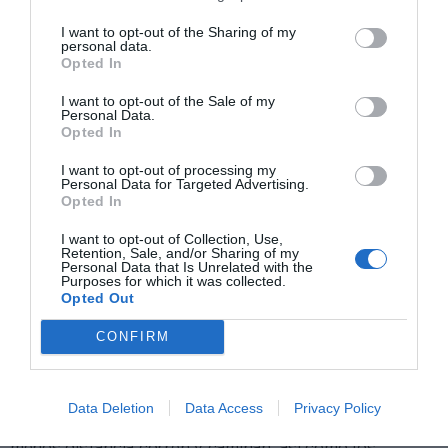
I want to opt-out of the Sharing of my
personal data.
Opted In
I want to opt-out of the Sale of my
Personal Data.
Opted In
I want to opt-out of processing my
Personal Data for Targeted Advertising.
Opted In
I want to opt-out of Collection, Use,
Retention, Sale, and/or Sharing of my
Personal Data that Is Unrelated with the
Purposes for which it was collected.
Opted Out
Los jóvenes, los más sedentarios
Por último, el estudio también clasifica a los
CONFIRM
usuarios de todos los países por edades, y los
resultados no son nada halagüeños para las nuevas
generaciones en la mayoría de métricas. Los usuarios
Data Deletion
Data Access
Privacy Policy
de entre 20 y 29 años son los que
menos tiempo
dedican al deporte
con 268 minutos de media, los que