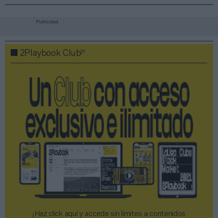
Publicidad
2P
2Playbook Club
¡Haz click aquí y accede sin límites a contenidos