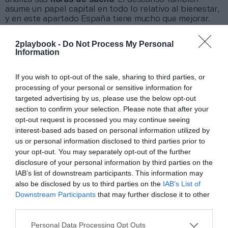
asume un papel capital en todo lo relativo al bienestar,
y en este apartado España tiene mucho que mejorar.
Sin ir más lejos, los datos de la marca de relojes
inteligentes revelan que es el país que más tarde se va
2playbook -
Do Not Process My Personal
a dormir, algo que se atribuye a una cuestión cultural y
Information
vinculado al horario de la cena. Ciertamente, también es
el país que menos madruga.
If you wish to opt-out of the sale, sharing to third parties, or
En total, los españoles duermen una media de
7
processing of your personal or sensitive information for
horas y 16 minutos
por noche. Es el tercer país con
targeted advertising by us, please use the below opt-out
peor calidad del sueño, algo que Polar mide a partir de
section to confirm your selection. Please note that after your
métricas, como las veces que los usuarios se desvelan o
las fases de sueño reparador que cumplen. Los
opt-out request is processed you may continue seeing
nipones son el único país que baja de las 7 horas de
interest-based ads based on personal information utilized by
media de sueño, que es el mínimo recomendado,
us or personal information disclosed to third parties prior to
mientras que los finlandeses obtienen la mayor
your opt-out. You may separately opt-out of the further
puntuación con 75 puntos al registrar 7 horas y 43
disclosure of your personal information by third parties on the
minutos de horas de sueño promedio.
IAB’s list of downstream participants. This information may
also be disclosed by us to third parties on the
IAB’s List of
Downstream Participants
that may further disclose it to other
third parties.
Personal Data Processing Opt Outs