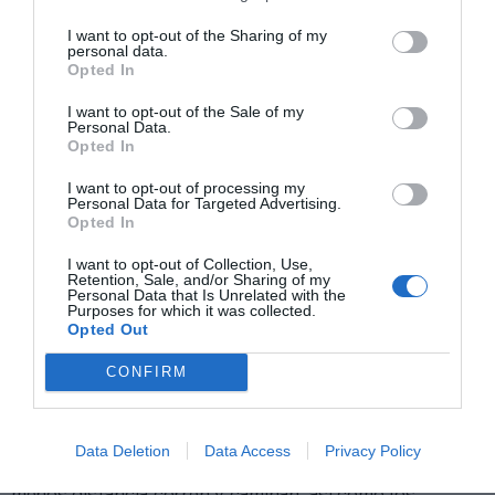
I want to opt-out of the Sharing of my
personal data.
Opted In
I want to opt-out of the Sale of my
Personal Data.
Opted In
I want to opt-out of processing my
Personal Data for Targeted Advertising.
Opted In
I want to opt-out of Collection, Use,
Retention, Sale, and/or Sharing of my
Personal Data that Is Unrelated with the
Purposes for which it was collected.
Opted Out
Los jóvenes, los más sedentarios
Por último, el estudio también clasifica a los
CONFIRM
usuarios de todos los países por edades, y los
resultados no son nada halagüeños para las nuevas
generaciones en la mayoría de métricas. Los usuarios
Data Deletion
Data Access
Privacy Policy
de entre 20 y 29 años son los que
menos tiempo
dedican al deporte
con 268 minutos de media, los que