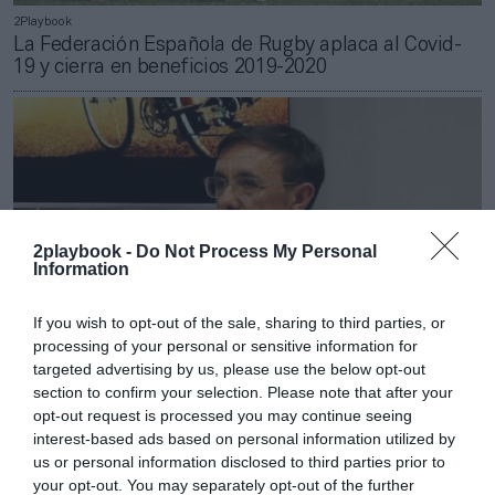
2Playbook
La Federación Española de Rugby aplaca al Covid-
19 y cierra en beneficios 2019-2020
2playbook -
Do Not Process My Personal
Information
If you wish to opt-out of the sale, sharing to third parties, or
processing of your personal or sensitive information for
targeted advertising by us, please use the below opt-out
section to confirm your selection. Please note that after your
2Playbook
opt-out request is processed you may continue seeing
Las federaciones españolas rechazan el requisito de
interest-based ads based on personal information utilized by
test en Galicia para el deporte no profesional
us or personal information disclosed to third parties prior to
your opt-out. You may separately opt-out of the further
Publicidad