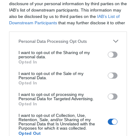
disclosure of your personal information by third parties on the
IAB’s list of downstream participants. This information may
also be disclosed by us to third parties on the
IAB’s List of
Downstream Participants
that may further disclose it to other
third parties.
Personal Data Processing Opt Outs
I want to opt-out of the Sharing of my
personal data.
Opted In
I want to opt-out of the Sale of my
Personal Data.
Opted In
I want to opt-out of processing my
Personal Data for Targeted Advertising.
Jabier Izquierdo
Opted In
El golf emboca un ‘hoyo en uno’ en la
transformación digital del deporte
I want to opt-out of Collection, Use,
Retention, Sale, and/or Sharing of my
Personal Data that Is Unrelated with the
Purposes for which it was collected.
Opted Out