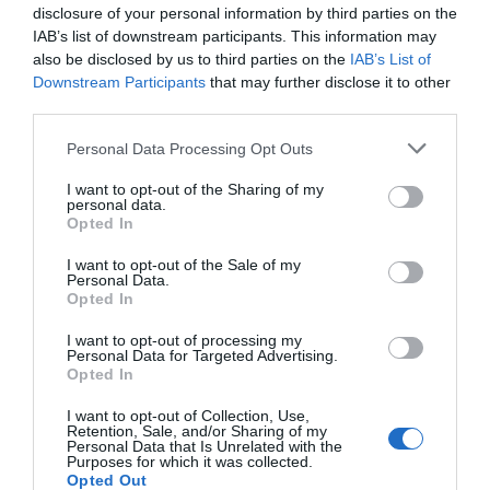
disclosure of your personal information by third parties on the
IAB’s list of downstream participants. This information may
also be disclosed by us to third parties on the
IAB’s List of
Downstream Participants
that may further disclose it to other
third parties.
Personal Data Processing Opt Outs
I want to opt-out of the Sharing of my
personal data.
Opted In
I want to opt-out of the Sale of my
Personal Data.
Opted In
2Playbook
I want to opt-out of processing my
Personal Data for Targeted Advertising.
El Atlético de Madrid firma a Iryo como
Opted In
patrocinador oficial hasta 2025
I want to opt-out of Collection, Use,
Retention, Sale, and/or Sharing of my
Personal Data that Is Unrelated with the
Purposes for which it was collected.
Opted Out