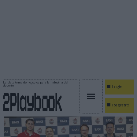
La plataforma de negocios para la industria del
deporte
Login
Registro