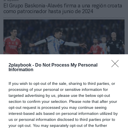
El Grupo Baskonia-Alavés firma a una región croata
como patrocinador hasta junio de 2024
2playbook -
Do Not Process My Personal
Information
If you wish to opt-out of the sale, sharing to third parties, or
processing of your personal or sensitive information for
targeted advertising by us, please use the below opt-out
section to confirm your selection. Please note that after your
2Playbook
La Uefa renueva el patrocinio de Just Eat en la
opt-out request is processed you may continue seeing
Champions League para el ciclo 2024-2027
interest-based ads based on personal information utilized by
us or personal information disclosed to third parties prior to
Publicidad
your opt-out. You may separately opt-out of the further