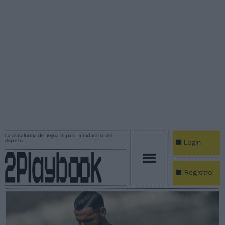
La plataforma de negocios para la industria del
deporte
Login
Registro