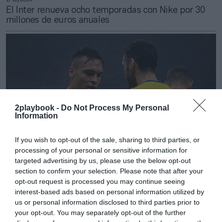
El Inter renueva ocho temporadas con Nike por 30
millones de euros anuales
2playbook -
Do Not Process My Personal
Information
If you wish to opt-out of the sale, sharing to third parties, or
processing of your personal or sensitive information for
targeted advertising by us, please use the below opt-out
section to confirm your selection. Please note that after your
2Playbook
opt-out request is processed you may continue seeing
La Serie A amplía su acuerdo con Roc Nation para
interest-based ads based on personal information utilized by
impulsar su marca en Norteamérica
us or personal information disclosed to third parties prior to
your opt-out. You may separately opt-out of the further
Publicidad