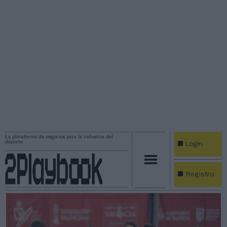
La plataforma de negocios para la industria del
deporte
Login
Registro