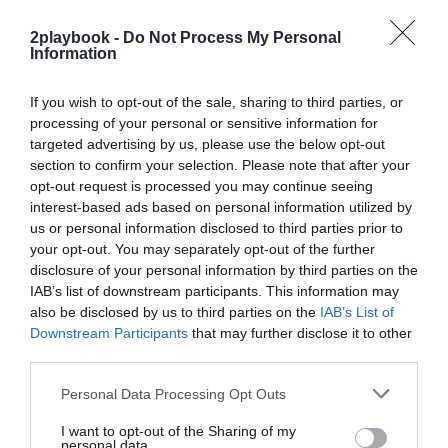
de concentración empresarial
, impulsada por
el
avance de las grandes cadenas especializada
s,
2playbook -
Do Not Process My Personal
sucursalistas o de franquicias, que han incrementado
Information
notablemente su participación en el mercado en los
últimos años. Los
cinco primeros operadores
del
If you wish to opt-out of the sale, sharing to third parties, or
sector, incluyendo cadenas, grupos de compra, tiendas
online especializadas, hipermercados y grandes
processing of your personal or sensitive information for
almacenes alcanzaron en
2023
una cuota de mercado
targeted advertising by us, please use the below opt-out
conjunta del
55,5%
. Esta participación se elevó hasta el
section to confirm your selection. Please note that after your
68,6% en el caso de los diez primeros competidores.
opt-out request is processed you may continue seeing
interest-based ads based on personal information utilized by
Sobre Intelligence 2P
us or personal information disclosed to third parties prior to
Intelligence 2P
es la unidad de estrategia e
your opt-out. You may separately opt-out of the further
inteligencia de mercado de 2Playbook, cuya plataforma
disclosure of your personal information by third parties on the
de datos monitoriza en tiempo real el negocio de 60
IAB’s list of downstream participants. This information may
clubes de LaLiga, Liga F y Primera Rfef; 200 clubes de
also be disclosed by us to third parties on the
IAB’s List of
ligas europeas; 22 clubes de ACB y Primera FEB y 80
Downstream Participants
that may further disclose it to other
clubes de Euroliga, Eurocup, BCL, Euroliga y Eurocup
third parties.
femeninas.
La plataforma también contabiliza la asistencia a
Personal Data Processing Opt Outs
todos los eventos deportivos, de entretenimiento y
música en España, así como más de 23.000 contratos
I want to opt-out of the Sharing of my
de patrocinio en el mercado español y otros 7.000
personal data.