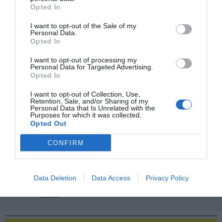
contratos de las ligas europeas y norteamericanas de
Opted In
fútbol y baloncesto, segmentados por competición,
tipología de activos, marcas, categorías de producto y
I want to opt-out of the Sale of my
valor económico aproximado de cada acuerdo. Si
Personal Data.
Opted In
quieres más información, contacta con nosotros a
través de
intelligence@2playbook.com
.
I want to opt-out of processing my
Personal Data for Targeted Advertising.
Añadir
2Playbook
como fuente preferida de Google
Opted In
de forma gratuita
Mantente informado con las últimas noticias de actualidad.
I want to opt-out of Collection, Use,
Retention, Sale, and/or Sharing of my
ACTIVAR AHORA
Personal Data that Is Unrelated with the
Purposes for which it was collected.
Opted Out
Compartir
CONFIRM
Imprimir
Data Deletion
Data Access
Privacy Policy
Publicidad