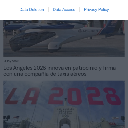
Data Deletion
Data Access
Privacy Policy
2Playbook
Los Ángeles 2028 innova en patrocinio y firma
con una compañía de taxis aéreos