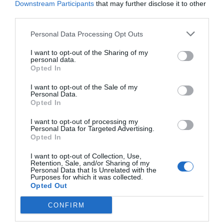
firman a Honda como patrocinador
Downstream Participants
that may further disclose it to other
third parties.
Personal Data Processing Opt Outs
I want to opt-out of the Sharing of my
personal data.
Opted In
I want to opt-out of the Sale of my
Personal Data.
Opted In
I want to opt-out of processing my
Personal Data for Targeted Advertising.
Opted In
I want to opt-out of Collection, Use,
2Playbook
Retention, Sale, and/or Sharing of my
La NFL permitirá a sus jugadores competir en el
Personal Data that Is Unrelated with the
Purposes for which it was collected.
debut del ‘flag football’ en Los Ángeles 2028
Opted Out
CONFIRM