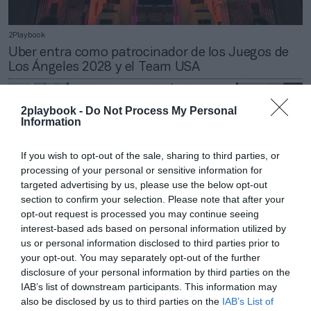
2Playbook
Uber entra como patrocinador de los Juegos de
Los Ángeles 2028 y el Team USA
2playbook -
Do Not Process My Personal
Information
If you wish to opt-out of the sale, sharing to third parties, or
processing of your personal or sensitive information for
targeted advertising by us, please use the below opt-out
section to confirm your selection. Please note that after your
opt-out request is processed you may continue seeing
interest-based ads based on personal information utilized by
us or personal information disclosed to third parties prior to
your opt-out. You may separately opt-out of the further
disclosure of your personal information by third parties on the
2Playbook
IAB’s list of downstream participants. This information may
Los Juegos Olímpicos de Los Ángeles 2028
also be disclosed by us to third parties on the
IAB’s List of