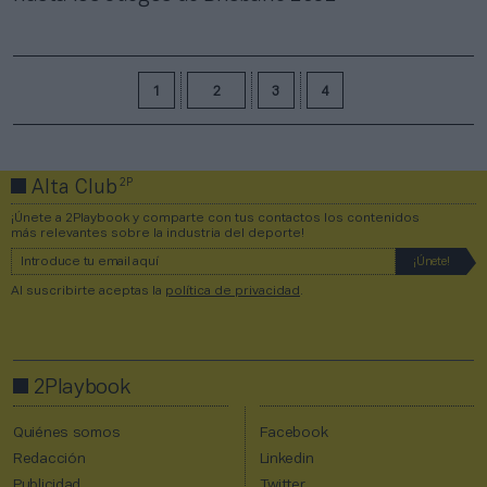
1
2
3
4
2P
Alta Club
¡Únete a 2Playbook y comparte con tus contactos los contenidos
más relevantes sobre la industria del deporte!
Al suscribirte aceptas la
política de privacidad
.
2Playbook
Quiénes somos
Facebook
Redacción
Linkedin
Publicidad
Twitter