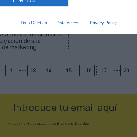
CONFIRM
Data Deletion
Data Access
Privacy Policy
A ahondan en su fusión
tegración de sus
s de marketing
1
13
14
15
16
17
20
Al suscribirte aceptas la
política de privacidad
.