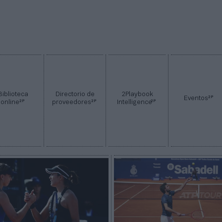
Biblioteca
Directorio de
2Playbook
2P
Eventos
2P
2P
2P
online
proveedores
Intelligence