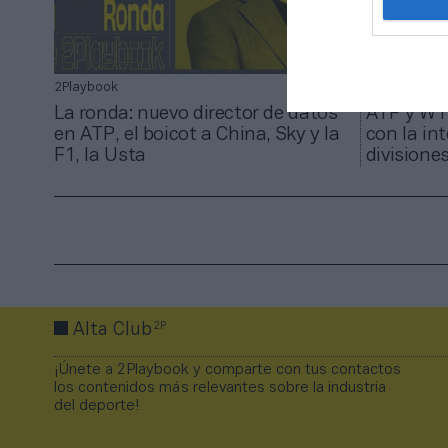
2Playbook
2Playbook
La ronda: nuevo director de datos
ATP y WT
en ATP, el boicot a China, Sky y la
con la in
F1, la Usta
divisione
2P
Alta Club
¡Únete a 2Playbook y comparte con tus contactos
los contenidos más relevantes sobre la industria
del deporte!