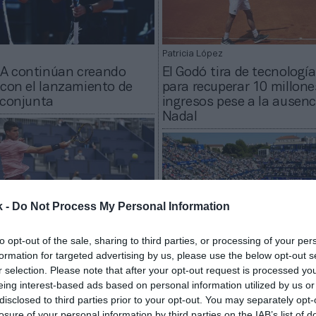
Patricia López
A continúan creando
El Godó tira de tecnología
 con el lanzamiento de
para recuperar 10 millone
 conjunta
ingresos pese a la ausenc
Nadal
k -
Do Not Process My Personal Information
to opt-out of the sale, sharing to third parties, or processing of your per
formation for targeted advertising by us, please use the below opt-out s
r selection. Please note that after your opt-out request is processed y
2Playbook
 renueva como
eing interest-based ads based on personal information utilized by us or
dor del Barcelona Open
El Godó renueva el patroc
disclosed to third parties prior to your opt-out. You may separately opt-
adell por un año más
principal de Banco Sabade
losure of your personal information by third parties on the IAB’s list of