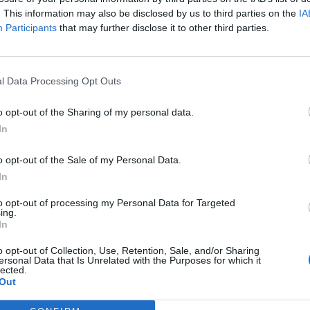
una temporada más
. This information may also be disclosed by us to third parties on the
IA
Participants
that may further disclose it to other third parties.
l Data Processing Opt Outs
o opt-out of the Sharing of my personal data.
In
o opt-out of the Sale of my Personal Data.
In
inals dejarán un impacto
llones en cinco años en
to opt-out of processing my Personal Data for Targeted
ing.
In
o opt-out of Collection, Use, Retention, Sale, and/or Sharing
ersonal Data that Is Unrelated with the Purposes for which it
lected.
Out