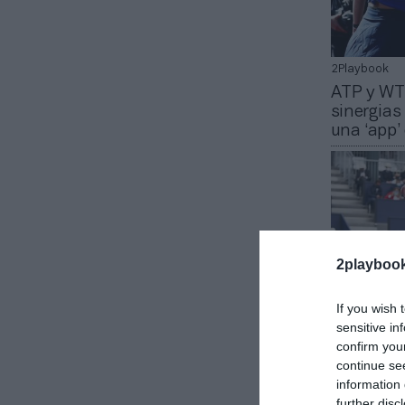
2Playbook
ATP y WT
sinergias
una ‘app’
2playboo
If you wish 
sensitive in
2Playbook
confirm you
Cataluña
continue se
patrocina
information 
Banc Sab
further disc