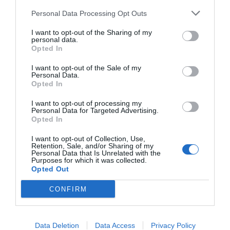
Personal Data Processing Opt Outs
I want to opt-out of the Sharing of my
personal data.
Opted In
I want to opt-out of the Sale of my
Personal Data.
Opted In
I want to opt-out of processing my
Personal Data for Targeted Advertising.
Opted In
2Playbook
I want to opt-out of Collection, Use,
La española FoxTenn probará el videoarbitraje en
Retention, Sale, and/or Sharing of my
tierra batida de la ATP en el Mutua Madrid Open
Personal Data that Is Unrelated with the
Purposes for which it was collected.
Opted Out
CONFIRM
Data Deletion
Data Access
Privacy Policy