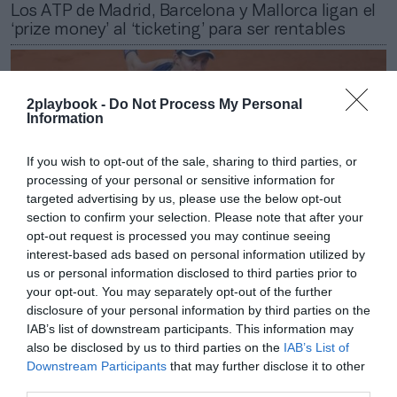
Los ATP de Madrid, Barcelona y Mallorca ligan el
‘prize money’ al ‘ticketing’ para ser rentables
2playbook -
Do Not Process My Personal
Information
If you wish to opt-out of the sale, sharing to third parties, or
processing of your personal or sensitive information for
targeted advertising by us, please use the below opt-out
section to confirm your selection. Please note that after your
opt-out request is processed you may continue seeing
interest-based ads based on personal information utilized by
us or personal information disclosed to third parties prior to
your opt-out. You may separately opt-out of the further
Patricia López
disclosure of your personal information by third parties on the
Tennium crece en Argentina: se adjudica el primer
IAB’s list of downstream participants. This information may
torneo WTA en el país en 34 años
also be disclosed by us to third parties on the
IAB’s List of
Downstream Participants
that may further disclose it to other
third parties.