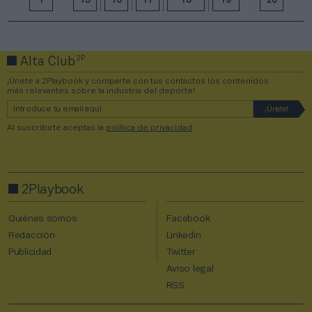
1
15
16
17
18
19
20
2P
Alta Club
¡Únete a 2Playbook y comparte con tus contactos los contenidos
más relevantes sobre la industria del deporte!
Al suscribirte aceptas la
política de privacidad
.
2Playbook
Quiénes somos
Facebook
Redacción
Linkedin
Publicidad
Twitter
Aviso legal
RSS