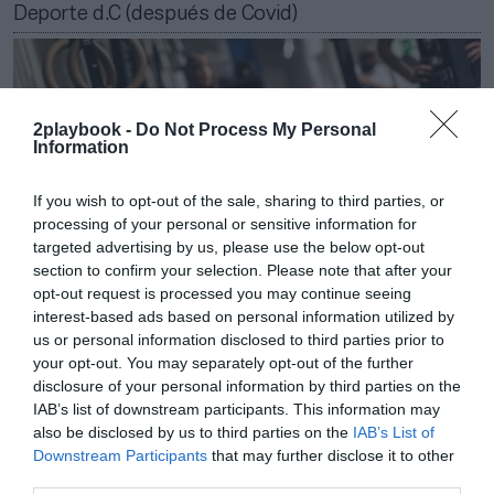
Deporte d.C (después de Covid)
2playbook -
Do Not Process My Personal
Information
If you wish to opt-out of the sale, sharing to third parties, or
processing of your personal or sensitive information for
targeted advertising by us, please use the below opt-out
section to confirm your selection. Please note that after your
opt-out request is processed you may continue seeing
interest-based ads based on personal information utilized by
us or personal information disclosed to third parties prior to
2Playbook
your opt-out. You may separately opt-out of the further
El fitness español pide bajada del IVA al 10% al
disclosure of your personal information by third parties on the
considerarlo servicio esencial
IAB’s list of downstream participants. This information may
also be disclosed by us to third parties on the
IAB’s List of
Downstream Participants
that may further disclose it to other
third parties.