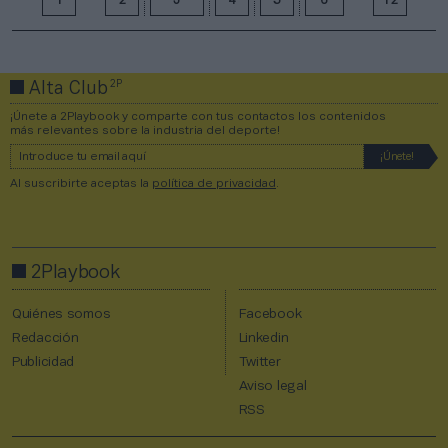
1
2
3
4
5
6
12
2P
Alta Club
¡Únete a 2Playbook y comparte con tus contactos los contenidos
más relevantes sobre la industria del deporte!
Al suscribirte aceptas la
política de privacidad
.
2Playbook
Quiénes somos
Facebook
Redacción
Linkedin
Publicidad
Twitter
Aviso legal
RSS