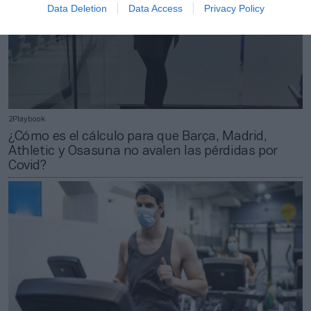
Data Deletion
Data Access
Privacy Policy
2Playbook
¿Cómo es el cálculo para que Barça, Madrid,
Athletic y Osasuna no avalen las pérdidas por
Covid?