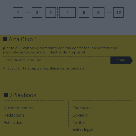
1
2
3
4
5
6
12
2P
Alta Club
¡Únete a 2Playbook y comparte con tus contactos los contenidos
más relevantes sobre la industria del deporte!
Al suscribirte aceptas la
política de privacidad
.
2Playbook
Quiénes somos
Facebook
Redacción
Linkedin
Publicidad
Twitter
Aviso legal