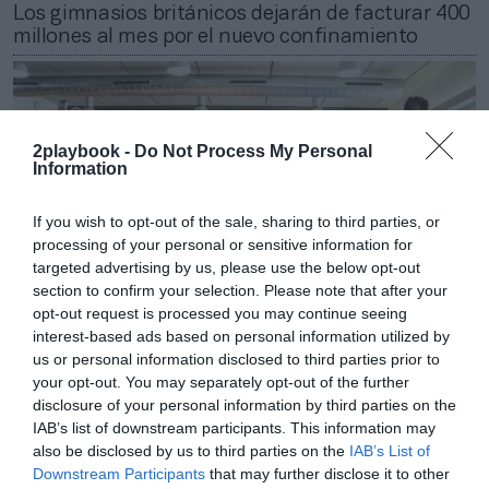
Los gimnasios británicos dejarán de facturar 400
millones al mes por el nuevo confinamiento
2playbook -
Do Not Process My Personal
Information
If you wish to opt-out of the sale, sharing to third parties, or
processing of your personal or sensitive information for
targeted advertising by us, please use the below opt-out
section to confirm your selection. Please note that after your
opt-out request is processed you may continue seeing
interest-based ads based on personal information utilized by
us or personal information disclosed to third parties prior to
Patricia López
your opt-out. You may separately opt-out of the further
Los gimnasios fían al trinomio salud, ocio y
disclosure of your personal information by third parties on the
deporte la recuperación del sector tras la Covid-
IAB’s list of downstream participants. This information may
19
also be disclosed by us to third parties on the
IAB’s List of
Downstream Participants
that may further disclose it to other