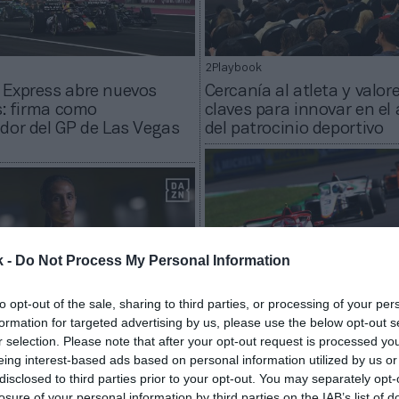
2Playbook
 Express abre nuevos
Cercanía al atleta y valore
os: firma como
claves para innovar en el
dor del GP de Las Vegas
del patrocinio deportivo
k -
Do Not Process My Personal Information
to opt-out of the sale, sharing to third parties, or processing of your per
formation for targeted advertising by us, please use the below opt-out s
2Playbook
r selection. Please note that after your opt-out request is processed y
Liberty coloca la retrans
eing interest-based ads based on personal information utilized by us or
ía su presencia en el
la F1 femenina en 100 pa
disclosed to third parties prior to your opt-out. You may separately opt-
menino y emitirá la
repetirá con Dazn en Esp
losure of your personal information by third parties on the IAB’s list of