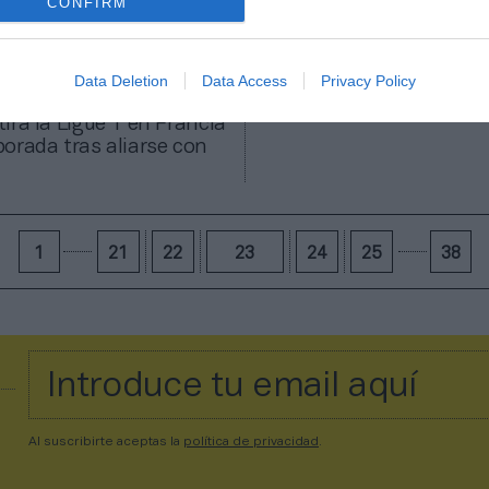
CONFIRM
Data Deletion
Data Access
Privacy Policy
irá la Ligue 1 en Francia
orada tras aliarse con
1
21
22
23
24
25
38
Al suscribirte aceptas la
política de privacidad
.