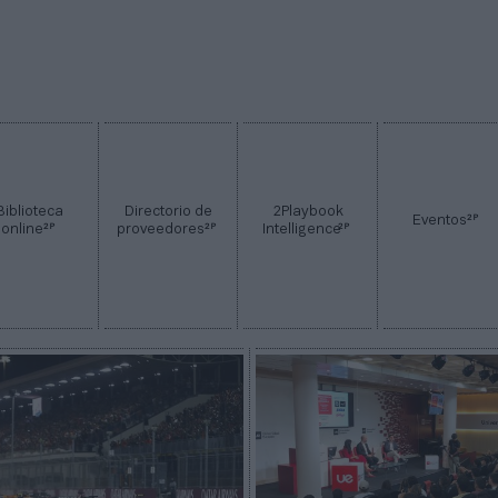
Biblioteca
Directorio de
2Playbook
2P
Eventos
2P
2P
2P
online
proveedores
Intelligence