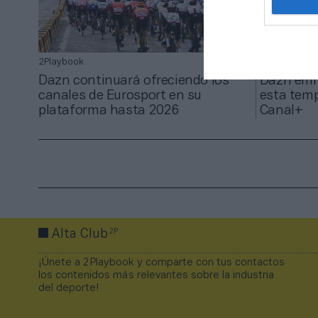
2Playbook
2Playbook
Dazn continuará ofreciendo los
Dazn emit
canales de Eurosport en su
esta temp
plataforma hasta 2026
Canal+
2P
Alta Club
¡Únete a 2Playbook y comparte con tus contactos
los contenidos más relevantes sobre la industria
del deporte!