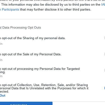
Premier League saudí
. This information may also be disclosed by us to third parties on the
IA
Participants
that may further disclose it to other third parties.
l Data Processing Opt Outs
o opt-out of the Sharing of my personal data.
In
o opt-out of the Sale of my Personal Data.
In
e en fútbol femenino con
 de la plataforma ATA
to opt-out of processing my Personal Data for Targeted
ing.
In
o opt-out of Collection, Use, Retention, Sale, and/or Sharing
ersonal Data that Is Unrelated with the Purposes for which it
lected.
Out