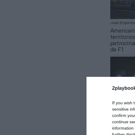
Juan Espinós
American
territori
patrocina
de F1
2playboo
If you wish 
sensitive in
confirm you
2Playbook
continue se
Dazn ampl
information 
fútbol fe
further disc