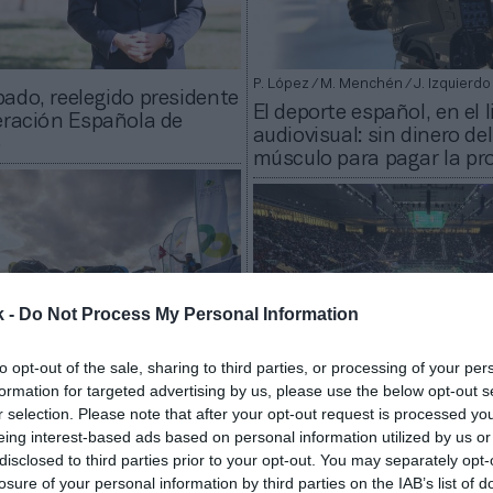
P. López / M. Menchén / J. Izquierdo
ado, reelegido presidente
El deporte español, en el 
eración Española de
audiovisual: sin dinero de
o
músculo para pagar la pr
k -
Do Not Process My Personal Information
to opt-out of the sale, sharing to third parties, or processing of your per
formation for targeted advertising by us, please use the below opt-out s
2Playbook
r selection. Please note that after your opt-out request is processed y
ación Española de
eing interest-based ads based on personal information utilized by us or
Madrid se reúne con el CO
repartirá becas por
disclosed to third parties prior to your opt-out. You may separately opt-
federaciones para organi
uros para ayudar a los
losure of your personal information by third parties on the IAB’s list of
competiciones internacio