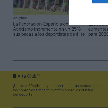
2Playbook
2Playbook
La Federación Española de
Las estac
Atletismo incrementa en un 25%
aumentan
sus becas a los deportistas de élite
para 2020
2P
Alta Club
¡Únete a 2Playbook y comparte con tus contactos
los contenidos más relevantes sobre la industria
del deporte!