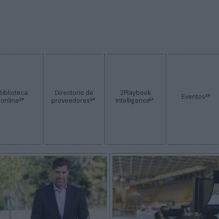
Biblioteca
Directorio de
2Playbook
2P
Eventos
2P
2P
2P
online
proveedores
Intelligence