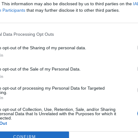
. This information may also be disclosed by us to third parties on the
IA
Participants
that may further disclose it to other third parties.
l Data Processing Opt Outs
o opt-out of the Sharing of my personal data.
In
o opt-out of the Sale of my Personal Data.
In
aciones recibirán 90
del CSD en 2021, un 7,5%
to opt-out of processing my Personal Data for Targeted
ing.
In
o opt-out of Collection, Use, Retention, Sale, and/or Sharing
ersonal Data that Is Unrelated with the Purposes for which it
lected.
Out
CONFIRM