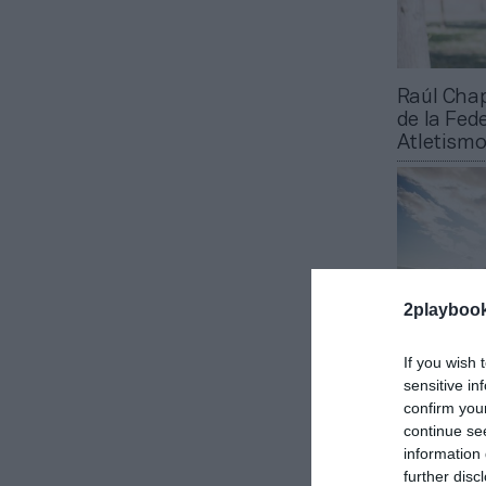
Raúl Chap
de la Fed
Atletism
2playboo
If you wish 
sensitive in
2Playbook
confirm you
La Feder
continue se
Triatlón 
information 
100.000 e
further disc