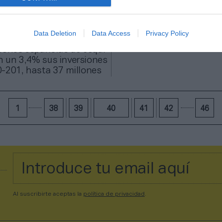
Data Deletion
Data Access
Privacy Policy
iones españolas de esquí
 un 3,4% sus inversiones
-201, hasta 37 millones
1
38
39
40
41
42
46
Al suscribirte aceptas la
política de privacidad
.