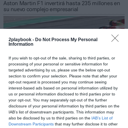
Aston Martin F1 invertirá hasta 235 millones en
su nuevo complejo empresarial
2playbook -
Do Not Process My Personal
Information
If you wish to opt-out of the sale, sharing to third parties, or
processing of your personal or sensitive information for
targeted advertising by us, please use the below opt-out
section to confirm your selection. Please note that after your
opt-out request is processed you may continue seeing
interest-based ads based on personal information utilized by
us or personal information disclosed to third parties prior to
2Playbook
your opt-out. You may separately opt-out of the further
La F1 y MotoGP renuevan a Canal+ como socio
disclosure of your personal information by third parties on the
audiovisual en Francia hasta 2024 y 2029
IAB’s list of downstream participants. This information may
also be disclosed by us to third parties on the
IAB’s List of
Downstream Participants
that may further disclose it to other