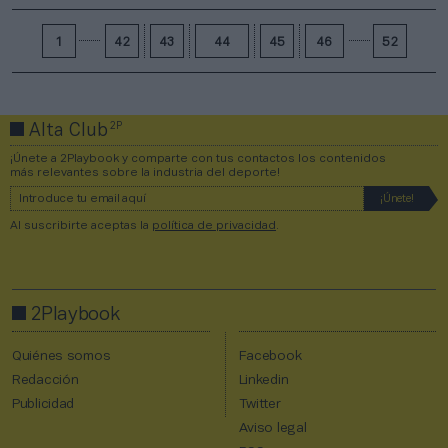
1
42
43
44
45
46
52
2P
Alta Club
¡Únete a 2Playbook y comparte con tus contactos los contenidos
más relevantes sobre la industria del deporte!
Al suscribirte aceptas la
política de privacidad
.
2Playbook
Quiénes somos
Facebook
Redacción
Linkedin
Publicidad
Twitter
Aviso legal