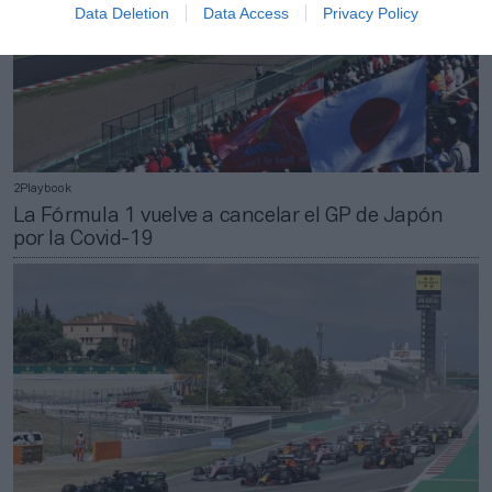
Data Deletion
Data Access
Privacy Policy
2Playbook
La Fórmula 1 vuelve a cancelar el GP de Japón
por la Covid-19