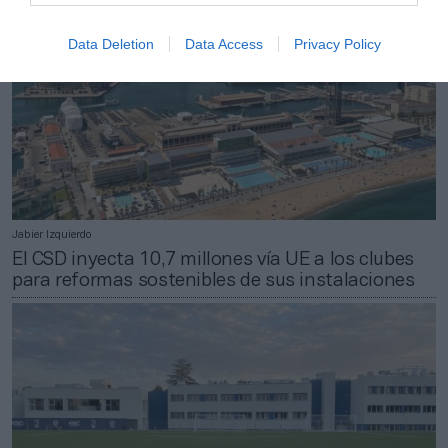
Data Deletion
Data Access
Privacy Policy
Jabier Izquierdo
El CSD inyecta 10,7 millones vía UE a los clubes
para reformas sostenibles de sus instalaciones