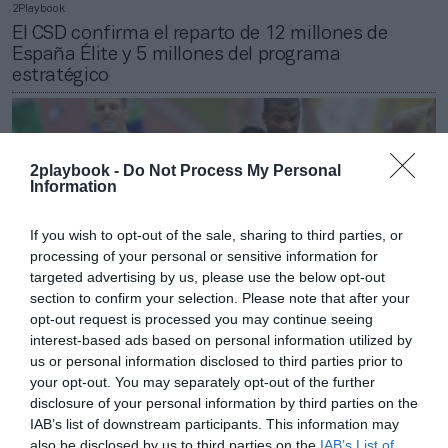
2Playbook
El CSD confirma el reparto de 12 millones de
España Élite y 5 millones del programa
estratégico
2playbook -
Do Not Process My Personal
Information
If you wish to opt-out of the sale, sharing to third parties, or
processing of your personal or sensitive information for
targeted advertising by us, please use the below opt-out
section to confirm your selection. Please note that after your
opt-out request is processed you may continue seeing
interest-based ads based on personal information utilized by
us or personal information disclosed to third parties prior to
your opt-out. You may separately opt-out of the further
Cristian García
disclosure of your personal information by third parties on the
Del atletismo a la esgrima: el reparto de los 17
IAB’s list of downstream participants. This information may
millones de euros del programa Team España
also be disclosed by us to third parties on the
IAB’s List of