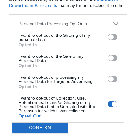
Élite
Downstream Participants
that may further disclose it to other
third parties.
Personal Data Processing Opt Outs
I want to opt-out of the Sharing of my
personal data.
Opted In
I want to opt-out of the Sale of my
Personal Data.
Opted In
I want to opt-out of processing my
Personal Data for Targeted Advertising.
Opted In
2Playbook
I want to opt-out of Collection, Use,
Los Gobiernos de las potencias europeas del
Retention, Sale, and/or Sharing of my
Personal Data that Is Unrelated with the
‘futfem’ piden a Fifa y las TV que pacten por el
Purposes for which it was collected.
Mundial
Opted Out
CONFIRM