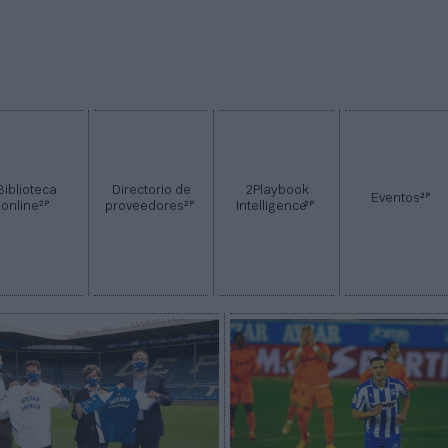
Biblioteca
Directorio de
2Playbook
2P
Eventos
2P
2P
2P
online
proveedores
Intelligence