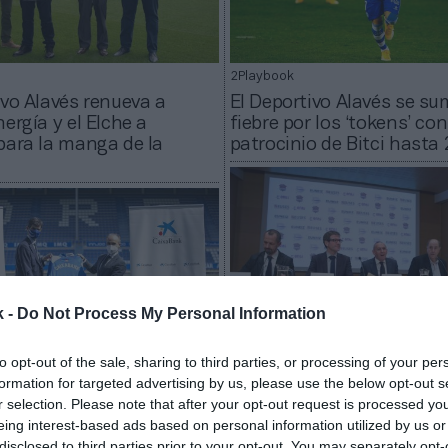
2Playbook
ivo Alavés renueva a
El Deportivo Alavés se su
ergía y el Elche a
fiebre por los ‘tokens’ con
para la manga de la
patrocinio de Bitci hasta
k -
Do Not Process My Personal Information
to opt-out of the sale, sharing to third parties, or processing of your per
2Playbook
formation for targeted advertising by us, please use the below opt-out s
Baskonia-Alavés pone en
r selection. Please note that after your opt-out request is processed y
ivo Alavés renueva a
su academia internacional
eing interest-based ads based on personal information utilized by us or
k como patrocinador
paraguas de Innovaraba
disclosed to third parties prior to your opt-out. You may separately opt-