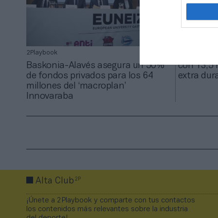
2Playbook
2Playbook
El Deport
Baskonia-Alavés asegura un 50%
con 13,5 
de fondos privados para los 64
extra du
millones del ‘macroplan’
Innovaraba
2P
Alta Club
¡Únete a 2Playbook y comparte con tus contactos
los contenidos más relevantes sobre la industria