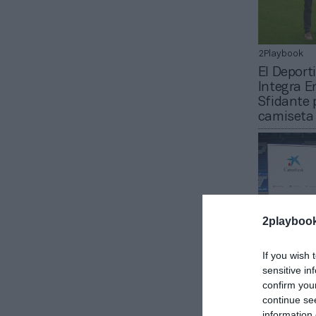
2Playbook
El Deport
Integra En
Sfidante 
camiseta
2playboo
If you wish 
sensitive in
2Playbook
confirm you
El Deport
continue se
Caixaban
information 