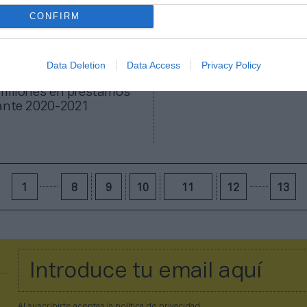
CONFIRM
Data Deletion
Data Access
Privacy Policy
ivo Alavés protege su caja
millones en préstamos
rante 2020-2021
1
8
9
10
11
12
13
Al suscribirte aceptas la
política de privacidad
.