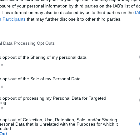
asta 2025
losure of your personal information by third parties on the IAB’s list of
. This information may also be disclosed by us to third parties on the
IA
Participants
that may further disclose it to other third parties.
l Data Processing Opt Outs
o opt-out of the Sharing of my personal data.
In
rdo
o opt-out of the Sale of my Personal Data.
s a Anoeta: cómo Euskadi
In
vertir 100 millones en
ía Europa
to opt-out of processing my Personal Data for Targeted
ing.
In
o opt-out of Collection, Use, Retention, Sale, and/or Sharing
ersonal Data that Is Unrelated with the Purposes for which it
lected.
Out