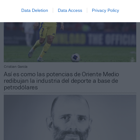
Data Deletion
Data Access
Privacy Policy
Cristian García
Así es como las potencias de Oriente Medio
redibujan la industria del deporte a base de
petrodólares