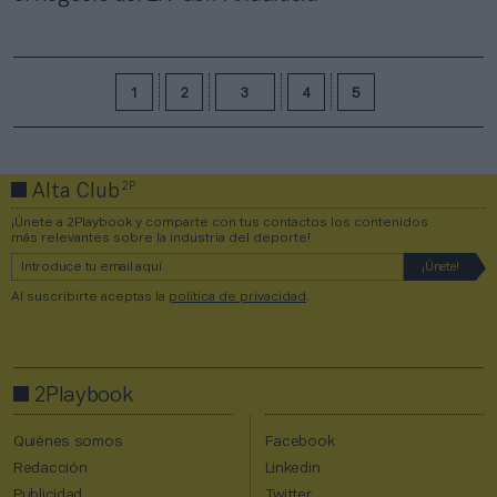
1
2
3
4
5
2P
Alta Club
¡Únete a 2Playbook y comparte con tus contactos los contenidos
más relevantes sobre la industria del deporte!
Al suscribirte aceptas la
política de privacidad
.
2Playbook
Quiénes somos
Facebook
Redacción
Linkedin
Publicidad
Twitter