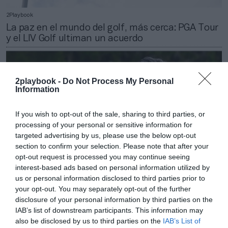
2Playbook
La paz en el mundo del golf, más cerca: PGA Tour
y el LIV Golf ultiman un acuerdo
2playbook -
Do Not Process My Personal
Information
If you wish to opt-out of the sale, sharing to third parties, or
processing of your personal or sensitive information for
targeted advertising by us, please use the below opt-out
section to confirm your selection. Please note that after your
opt-out request is processed you may continue seeing
interest-based ads based on personal information utilized by
us or personal information disclosed to third parties prior to
your opt-out. You may separately opt-out of the further
2Playbook
disclosure of your personal information by third parties on the
LIV Golf ficha como nuevo director al ex consejero
IAB’s list of downstream participants. This information may
delegado del grupo de los dueños de los Sixers
also be disclosed by us to third parties on the
IAB’s List of