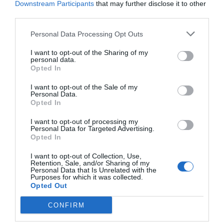
Downstream Participants
that may further disclose it to other
third parties.
Personal Data Processing Opt Outs
I want to opt-out of the Sharing of my
personal data.
Opted In
I want to opt-out of the Sale of my
Personal Data.
Opted In
I want to opt-out of processing my
Personal Data for Targeted Advertising.
Opted In
2Playbook
I want to opt-out of Collection, Use,
El PGA Tour estanca su negocio y pierde 60
Retention, Sale, and/or Sharing of my
millones de euros en plena guerra con el LIV Golf
Personal Data that Is Unrelated with the
Purposes for which it was collected.
en 2023
Opted Out
CONFIRM