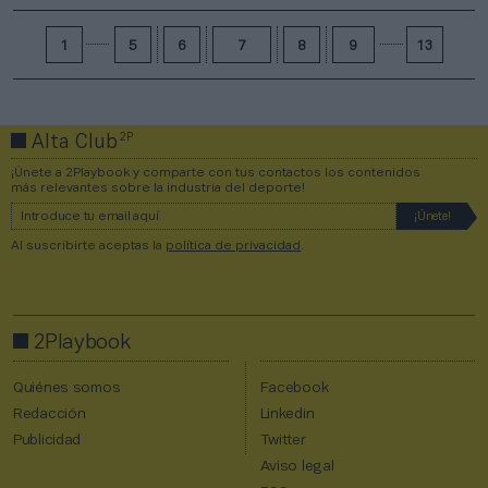
1
5
6
7
8
9
13
2P
Alta Club
¡Únete a 2Playbook y comparte con tus contactos los contenidos
más relevantes sobre la industria del deporte!
Al suscribirte aceptas la
política de privacidad
.
2Playbook
Quiénes somos
Facebook
Redacción
Linkedin
Publicidad
Twitter
Aviso legal