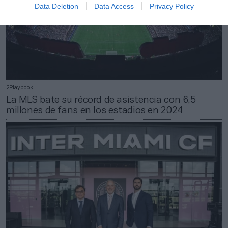
Data Deletion
Data Access
Privacy Policy
2Playbook
La MLS bate su récord de asistencia con 6,5
millones de fans en los estadios en 2024