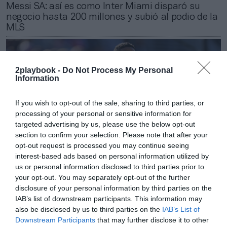
Messi SA: así es como Inter Miami disparó su
negocio hasta 200 millones y subió al podio de la
MLS
2playbook -
Do Not Process My Personal
Information
If you wish to opt-out of the sale, sharing to third parties, or
processing of your personal or sensitive information for
targeted advertising by us, please use the below opt-out
section to confirm your selection. Please note that after your
opt-out request is processed you may continue seeing
interest-based ads based on personal information utilized by
us or personal information disclosed to third parties prior to
your opt-out. You may separately opt-out of the further
2Playbook
disclosure of your personal information by third parties on the
El FC Cincinnati entra en el fondo de la familia
IAB’s list of downstream participants. This information may
fundadora de Adidas para invertir en ‘start ups’
also be disclosed by us to third parties on the
IAB’s List of
Downstream Participants
that may further disclose it to other