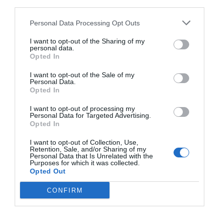
third parties.
Personal Data Processing Opt Outs
I want to opt-out of the Sharing of my
personal data.
Opted In
I want to opt-out of the Sale of my
Personal Data.
Opted In
I want to opt-out of processing my
Personal Data for Targeted Advertising.
Opted In
R. Mendoza / Á. Carretero
I want to opt-out of Collection, Use,
Salud, apuestas y marcas locales: así se reparten
Retention, Sale, and/or Sharing of my
los 900 patrocinios de la MLS y Liga MX
Personal Data that Is Unrelated with the
Purposes for which it was collected.
Opted Out
CONFIRM