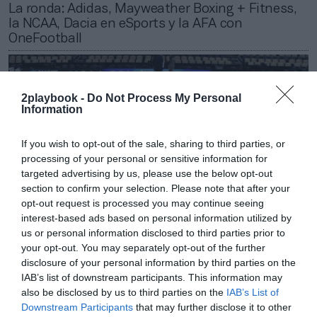
La ronda: Adidas, Mayweather Boxing + Fitness,
la NCAA, Dacia en eSports y la AFA con
OneFootball
2playbook -
Do Not Process My Personal
Information
If you wish to opt-out of the sale, sharing to third parties, or
processing of your personal or sensitive information for
targeted advertising by us, please use the below opt-out
section to confirm your selection. Please note that after your
opt-out request is processed you may continue seeing
interest-based ads based on personal information utilized by
us or personal information disclosed to third parties prior to
your opt-out. You may separately opt-out of the further
2Playbook
disclosure of your personal information by third parties on the
La NCAA factura 1.160 millones de dólares y
IAB’s list of downstream participants. This information may
vuelve a niveles de negocio prepandemia
also be disclosed by us to third parties on the
IAB’s List of
Downstream Participants
that may further disclose it to other