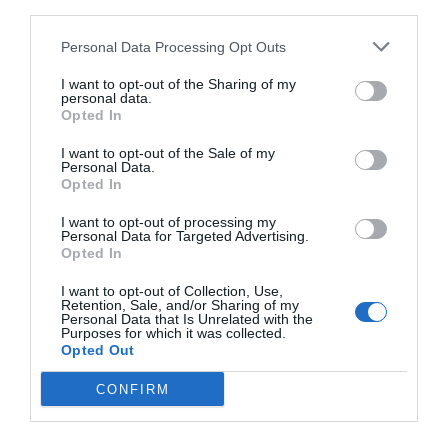
third parties.
Personal Data Processing Opt Outs
I want to opt-out of the Sharing of my
personal data.
Opted In
I want to opt-out of the Sale of my
Personal Data.
Opted In
I want to opt-out of processing my
Personal Data for Targeted Advertising.
Opted In
Álvaro Carretero
I want to opt-out of Collection, Use,
La NCAA, en jaque: así son los retos que afronta
Retention, Sale, and/or Sharing of my
un gigante universitario de 1.000 millones
Personal Data that Is Unrelated with the
Purposes for which it was collected.
Opted Out
CONFIRM