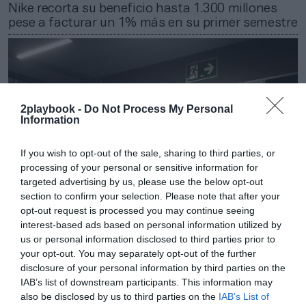
Nike recorta su beneficio hasta 1.300 millones
pese a facturar un 1% más en su primer semestre
2playbook -
Do Not Process My Personal
Information
If you wish to opt-out of the sale, sharing to third parties, or
processing of your personal or sensitive information for
targeted advertising by us, please use the below opt-out
section to confirm your selection. Please note that after your
opt-out request is processed you may continue seeing
interest-based ads based on personal information utilized by
2Playbook
us or personal information disclosed to third parties prior to
Nike crece en el fútbol brasileño como socio
your opt-out. You may separately opt-out of the further
técnico de Vasco por 6 millones anuales hasta
disclosure of your personal information by third parties on the
2033
IAB’s list of downstream participants. This information may
also be disclosed by us to third parties on the
IAB’s List of