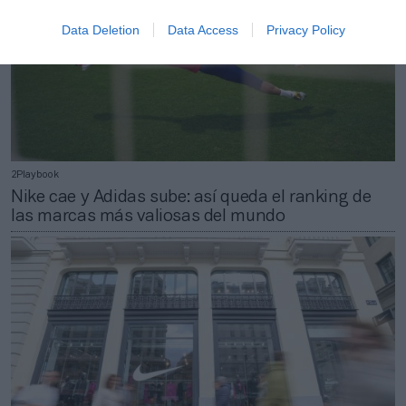
Data Deletion
Data Access
Privacy Policy
2Playbook
Nike cae y Adidas sube: así queda el ranking de
las marcas más valiosas del mundo