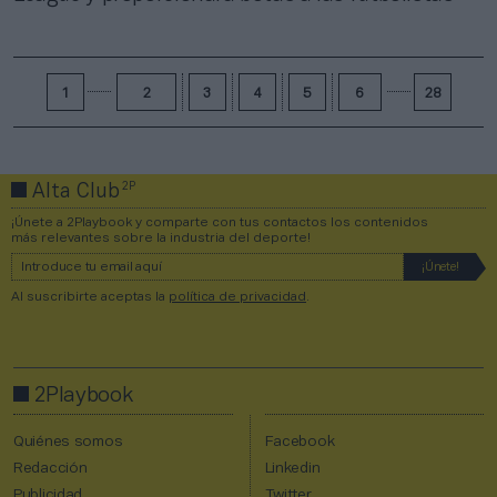
1
2
3
4
5
6
28
2P
Alta Club
¡Únete a 2Playbook y comparte con tus contactos los contenidos
más relevantes sobre la industria del deporte!
Al suscribirte aceptas la
política de privacidad
.
2Playbook
Quiénes somos
Facebook
Redacción
Linkedin
Publicidad
Twitter