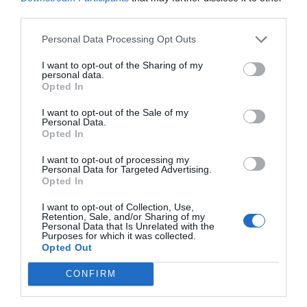
una ronda financiada por SoftBank
third parties.
Personal Data Processing Opt Outs
I want to opt-out of the Sharing of my
personal data.
Opted In
I want to opt-out of the Sale of my
Personal Data.
Opted In
I want to opt-out of processing my
Personal Data for Targeted Advertising.
Opted In
I want to opt-out of Collection, Use,
2Playbook
Retention, Sale, and/or Sharing of my
Personal Data that Is Unrelated with the
La Justicia obliga a disolver la sociedad con la
Purposes for which it was collected.
que Vizcaíno y Pina controlan el Cádiz CF
Opted Out
CONFIRM