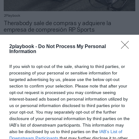
2Playbook
Therabody sale de compras y adquiere la
empresa de compresión RP Sports
2playbook -
Do Not Process My Personal
Information
If you wish to opt-out of the sale, sharing to third parties, or
processing of your personal or sensitive information for
targeted advertising by us, please use the below opt-out
section to confirm your selection. Please note that after your
opt-out request is processed you may continue seeing
interest-based ads based on personal information utilized by
us or personal information disclosed to third parties prior to
your opt-out. You may separately opt-out of the further
disclosure of your personal information by third parties on the
IAB’s list of downstream participants. This information may
2Playbook
also be disclosed by us to third parties on the
IAB’s List of
Tempo capta más de 100 millones de dólares en
Downstream Participants
that may further disclose it to other