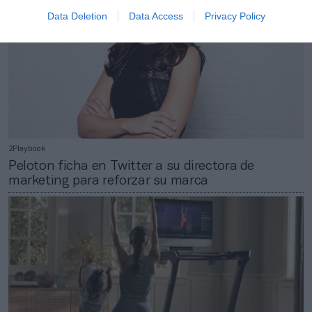
Data Deletion
Data Access
Privacy Policy
2Playbook
Peloton ficha en Twitter a su directora de
marketing para reforzar su marca