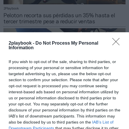
2Playbook
Peloton recorta sus pérdidas un 35% hasta el
tercer trimestre pese a reducir ventas
2playbook -
Do Not Process My Personal
Information
If you wish to opt-out of the sale, sharing to third parties, or
processing of your personal or sensitive information for
targeted advertising by us, please use the below opt-out
section to confirm your selection. Please note that after your
opt-out request is processed you may continue seeing
interest-based ads based on personal information utilized by
us or personal information disclosed to third parties prior to
your opt-out. You may separately opt-out of the further
disclosure of your personal information by third parties on the
2Playbook
IAB’s list of downstream participants. This information may
Peloton amplía su alianza con Hilton: equipará
also be disclosed by us to third parties on the
IAB’s List of
hasta 5.400 hoteles con sus bicis conectadas
Downstream Participants
that may further disclose it to other