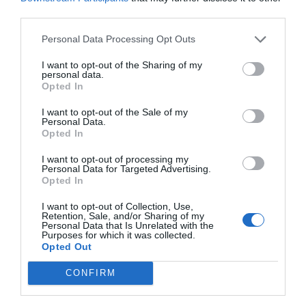
third parties.
Personal Data Processing Opt Outs
I want to opt-out of the Sharing of my
personal data.
Opted In
I want to opt-out of the Sale of my
Personal Data.
Opted In
I want to opt-out of processing my
Personal Data for Targeted Advertising.
Opted In
2Playbook
I want to opt-out of Collection, Use,
Peloton reduce un 9% sus pérdidas pese a
Retention, Sale, and/or Sharing of my
Personal Data that Is Unrelated with the
facturar 500 millones menos en el primer
Purposes for which it was collected.
semestre
Opted Out
CONFIRM