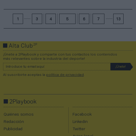
1
3
4
5
6
7
13
2P
Alta Club
¡Únete a 2Playbook y comparte con tus contactos los contenidos
más relevantes sobre la industria del deporte!
Al suscribirte aceptas la
política de privacidad
.
2Playbook
Quiénes somos
Facebook
Redacción
Linkedin
Publicidad
Twitter