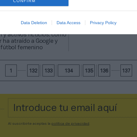
CONFIRM
Data Deletion
Data Access
Privacy Policy
rdo
 y activos ficticios: cómo
 ha atraído a Google y
 fútbol femenino
1
132
133
134
135
136
137
Al suscribirte aceptas la
política de privacidad
.