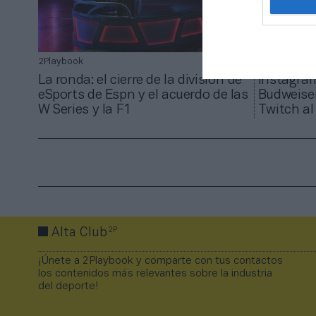
2Playbook
Jabier Izquie
La ronda: el cierre de la división de
Instagram
eSports de Espn y el acuerdo de las
Budweiser
W Series y la F1
Twitch al
2P
Alta Club
¡Únete a 2Playbook y comparte con tus contactos
los contenidos más relevantes sobre la industria
del deporte!