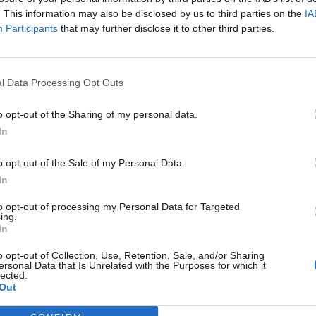
femenino
. This information may also be disclosed by us to third parties on the
IA
Participants
that may further disclose it to other third parties.
l Data Processing Opt Outs
o opt-out of the Sharing of my personal data.
In
o opt-out of the Sale of my Personal Data.
In
ficha a Friselva para la
el femenino y Vitaldent
to opt-out of processing my Personal Data for Targeted
ing.
o espónsor de la Real
In
o opt-out of Collection, Use, Retention, Sale, and/or Sharing
ersonal Data that Is Unrelated with the Purposes for which it
lected.
Out