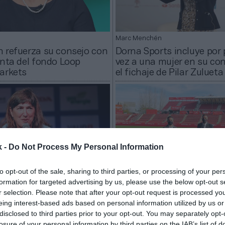
Marc Menchén
 refuerza su consejo con
Dorna Sports incluye por
enta del fondo Loop
vez a una mujer en su co
arkets
el fichaje de Pilar Zulueta
k -
Do Not Process My Personal Information
to opt-out of the sale, sharing to third parties, or processing of your per
formation for targeted advertising by us, please use the below opt-out s
2Playbook
r selection. Please note that after your opt-out request is processed y
 Marisol Casado,
El Girona se alía con Parl
eing interest-based ads based on personal information utilized by us or
a mundial del triatlón, de
Cádiz renueva a Puterful
disclosed to third parties prior to your opt-out. You may separately opt-
is ante el COI
espónsor principal para e
losure of your personal information by third parties on the IAB’s list of