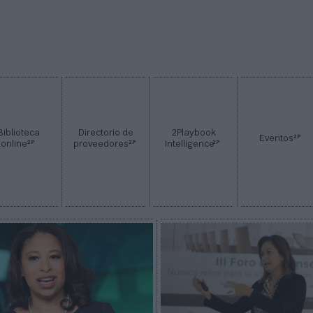
Biblioteca
Directorio de
2Playbook
2P
Eventos
2P
2P
2P
online
proveedores
Intelligence