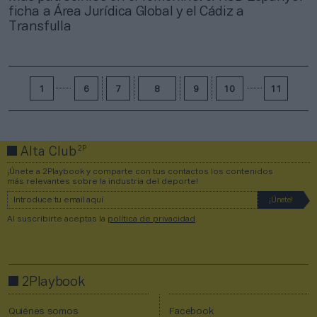
ficha a Área Jurídica Global y el Cádiz a
Transfulla
1
6
7
8
9
10
11
2P
Alta Club
¡Únete a 2Playbook y comparte con tus contactos los contenidos
más relevantes sobre la industria del deporte!
Al suscribirte aceptas la
política de privacidad
.
2Playbook
Quiénes somos
Facebook