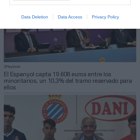
Data Deletion
Data Access
Privacy Policy
2Playbook
El Espanyol capta 19.608 euros entre los
minoritarios, un 10,3% del tramo reservado para
ellos