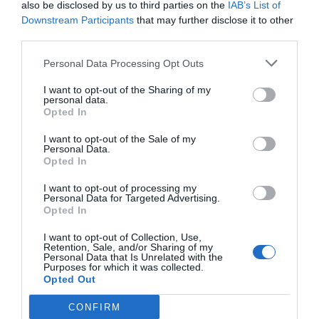
Primera
also be disclosed by us to third parties on the
IAB’s List of
Downstream Participants
that may further disclose it to other
third parties.
Personal Data Processing Opt Outs
I want to opt-out of the Sharing of my
personal data.
Opted In
I want to opt-out of the Sale of my
Personal Data.
Opted In
I want to opt-out of processing my
Personal Data for Targeted Advertising.
Opted In
2Playbook
I want to opt-out of Collection, Use,
El RCD Espanyol renueva a Plameca como
Retention, Sale, and/or Sharing of my
patrocinador regional en Asia hasta 2023
Personal Data that Is Unrelated with the
Purposes for which it was collected.
Opted Out
CONFIRM