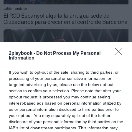
Jabier Izquierdo
El RCD Espanyol alquila la antigua sede de
Ciudadanos para crecer en el centro de Barcelona
2playbook -
Do Not Process My Personal
Information
If you wish to opt-out of the sale, sharing to third parties, or
processing of your personal or sensitive information for
targeted advertising by us, please use the below opt-out
section to confirm your selection. Please note that after your
opt-out request is processed you may continue seeing
interest-based ads based on personal information utilized by
us or personal information disclosed to third parties prior to
Marc Menchén
your opt-out. You may separately opt-out of the further
El RCD Espanyol asume pérdidas de 20 millones
disclosure of your personal information by third parties on the
en dos años para consolidarse de nuevo en
IAB’s list of downstream participants. This information may