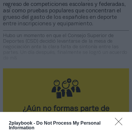
regreso de competiciones escolares y federadas,
así como pruebas populares que concentran el
grueso del gasto de los españoles en deporte
entre inscripciones y equipamiento.
Hubo un momento en que el Consejo Superior de
Deportes (CSD) decidió levantarse de la mesa de
negociación ante la clara falta de sintonía entre las
partes. Un día después, finalmente se logró un acuerdo
de m&
¿Aún no formas parte de
2Playbook Club?
2playbook -
Do Not Process My Personal
Information
¡Hazte Socio o únete gratis como Simpatizante