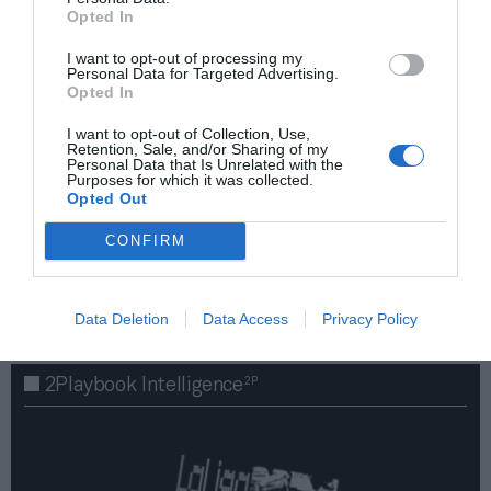
Opted In
I want to opt-out of processing my
Personal Data for Targeted Advertising.
Opted In
I want to opt-out of Collection, Use,
Retention, Sale, and/or Sharing of my
Personal Data that Is Unrelated with the
Purposes for which it was collected.
Opted Out
¡Haz click aquí y accede sin límites a contenidos
CONFIRM
y eventos para Socios!​​​​​​​
Data Deletion
Data Access
Privacy Policy
Publicidad
2P
2Playbook Intelligence