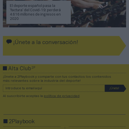
El deporte español pasa la
‘factura’ del Covid-19: perderá
4.616 millones de ingresos en
2020
¡Únete a la conversación!
2P
Alta Club
¡Únete a 2Playbook y comparte con tus contactos los contenidos
más relevantes sobre la industria del deporte!
Al suscribirte aceptas la
política de privacidad
.
2Playbook