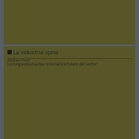
La industria opina
Andreu Fadó
La longevidad activa ordenará el futuro del sector