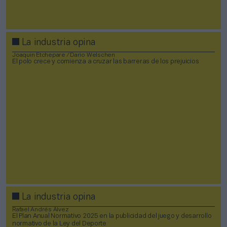
La industria opina
Joaquin Etchepare / Dario Welschen
El polo crece y comienza a cruzar las barreras de los prejuicios
La industria opina
Rafael Andrés Álvez
El Plan Anual Normativo 2025 en la publicidad del juego y desarrollo
normativo de la Ley del Deporte