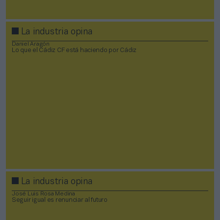
La industria opina
Daniel Aragón
Lo que el Cádiz CF está haciendo por Cádiz
La industria opina
José Luis Rosa Medina
Seguir igual es renunciar al futuro