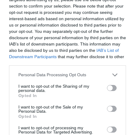
section to confirm your selection. Please note that after your
opt-out request is processed you may continue seeing
La industria opina
interest-based ads based on personal information utilized by
Mariela Villar Heidelberger
us or personal information disclosed to third parties prior to
La importancia de la internacionalización en el fitness: un imperativo
para crecer como empresa
your opt-out. You may separately opt-out of the further
disclosure of your personal information by third parties on the
IAB’s list of downstream participants. This information may
also be disclosed by us to third parties on the
IAB’s List of
Downstream Participants
that may further disclose it to other
third parties.
Personal Data Processing Opt Outs
I want to opt-out of the Sharing of my
personal data.
Opted In
La industria opina
I want to opt-out of the Sale of my
Personal Data.
Mariela Villar Heidelberger
Opted In
Por más empresas activas que cuiden a sus equipos
I want to opt-out of processing my
Personal Data for Targeted Advertising.