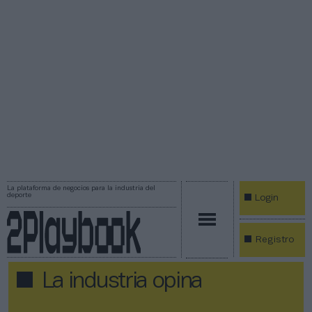
La plataforma de negocios para la industria del
deporte
Login
Registro
La industria opina