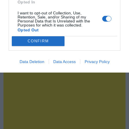
Opted In
I want to opt-out of Collection, Use,
Retention, Sale, and/or Sharing of my
Personal Data that Is Unrelated with the
Purposes for which it was collected.
Opted Out
CONFIRM
La industria opina
Data Deletion
Data Access
Privacy Policy
Pascual Martínez
Matemáticas y patrocinio