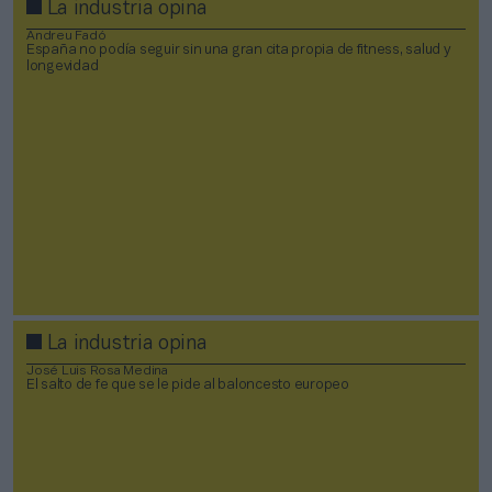
La industria opina
Andreu Fadó
España no podía seguir sin una gran cita propia de fitness, salud y
longevidad
La industria opina
José Luis Rosa Medina
El salto de fe que se le pide al baloncesto europeo