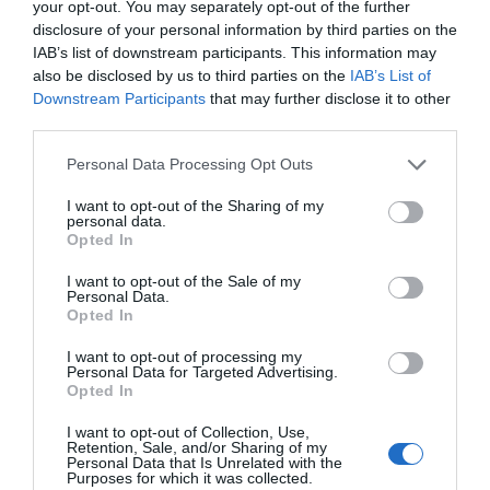
your opt-out. You may separately opt-out of the further
2Playbook
El Cádiz CF ampliará capital en 6,6 millones tras la
disclosure of your personal information by third parties on the
entrada de un inversor mexicano en el club
IAB’s list of downstream participants. This information may
also be disclosed by us to third parties on the
IAB’s List of
Downstream Participants
that may further disclose it to other
third parties.
Personal Data Processing Opt Outs
I want to opt-out of the Sharing of my
personal data.
Opted In
I want to opt-out of the Sale of my
Personal Data.
Opted In
I want to opt-out of processing my
Personal Data for Targeted Advertising.
Opted In
2Playbook
Una segunda vida para el Girondins: el accionista
I want to opt-out of Collection, Use,
‘yankee’ del Córdoba CF y Sparta salvan al club
Retention, Sale, and/or Sharing of my
Personal Data that Is Unrelated with the
Purposes for which it was collected.