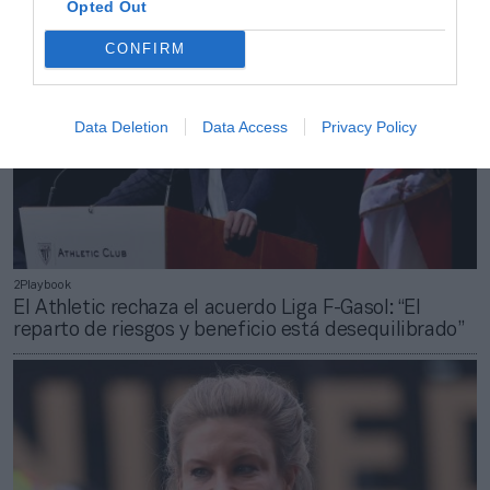
Opted Out
CONFIRM
Data Deletion
Data Access
Privacy Policy
2Playbook
El Athletic rechaza el acuerdo Liga F-Gasol: “El
reparto de riesgos y beneficio está desequilibrado”