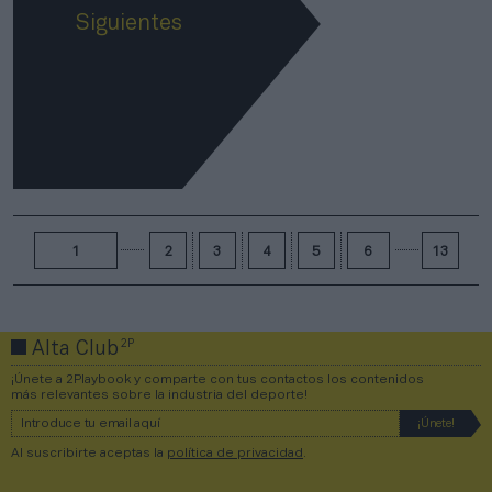
Siguientes
1
2
3
4
5
6
13
2P
Alta Club
¡Únete a 2Playbook y comparte con tus contactos los contenidos
más relevantes sobre la industria del deporte!
Al suscribirte aceptas la
política de privacidad
.