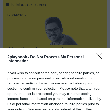
Palabra de técnico
Marc Menchén
¿Una Superliga de futfem?
2playbook -
Do Not Process My Personal
Information
If you wish to opt-out of the sale, sharing to third parties, or
processing of your personal or sensitive information for
targeted advertising by us, please use the below opt-out
section to confirm your selection. Please note that after your
Palabra de técnico
opt-out request is processed you may continue seeing
interest-based ads based on personal information utilized by
Marc Menchén
us or personal information disclosed to third parties prior to
your opt-out. You may separately opt-out of the further