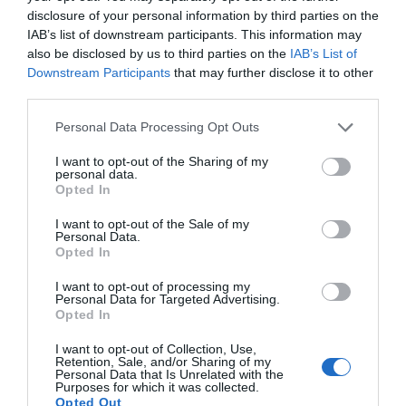
disclosure of your personal information by third parties on the
IAB’s list of downstream participants. This information may
also be disclosed by us to third parties on the
IAB’s List of
Downstream Participants
that may further disclose it to other
Messi, ¿por qué el Cornellà?
third parties.
Personal Data Processing Opt Outs
I want to opt-out of the Sharing of my
personal data.
Opted In
I want to opt-out of the Sale of my
Personal Data.
La otra mirada
Opted In
Alfonso Arroyo
I want to opt-out of processing my
Personal Data for Targeted Advertising.
Opted In
I want to opt-out of Collection, Use,
Retention, Sale, and/or Sharing of my
Personal Data that Is Unrelated with the
Purposes for which it was collected.
Querer vivir mejor: la revolución
Opted Out