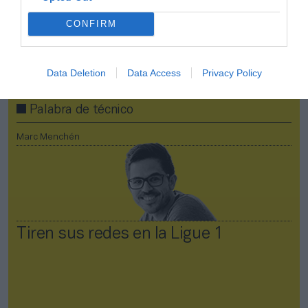
silenciosa que está cambiando la
CONFIRM
economía global
Data Deletion
Data Access
Privacy Policy
Palabra de técnico
Marc Menchén
Tiren sus redes en la Ligue 1