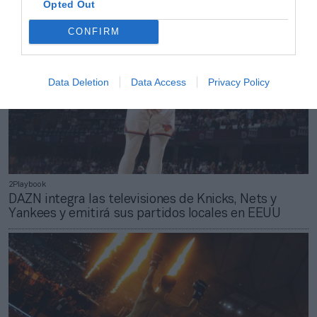
Opted Out
CONFIRM
Data Deletion
Data Access
Privacy Policy
2Playbook
DAZN integra las televisiones de Knicks, Nets y
Yankees y emitirá sus partidos locales en EEUU