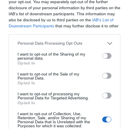
your opt-out. You may separately opt-out of the further
2Playbook
Nace FanPlay TV con toda la Primera Federación,
disclosure of your personal information by third parties on the
LaLiga Hypermotion y Eurosport
IAB’s list of downstream participants. This information may
also be disclosed by us to third parties on the
IAB’s List of
Downstream Participants
that may further disclose it to other
third parties.
Personal Data Processing Opt Outs
I want to opt-out of the Sharing of my
personal data.
Opted In
I want to opt-out of the Sale of my
Personal Data.
Opted In
I want to opt-out of processing my
Personal Data for Targeted Advertising.
Opted In
2Playbook
Disney+ y DAZN se hacen con los derechos
I want to opt-out of Collection, Use,
audiovisuales de LaLiga en Francia hasta 2029
Retention, Sale, and/or Sharing of my
Personal Data that Is Unrelated with the
Purposes for which it was collected.