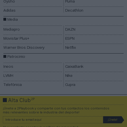
Oysho
Puma
Adidas
Decathlon
Media
Mediapro
DAZN
Movistar Plus+
ESPN
Warner Bros Discovery​
Netflix
Patrocinio
Ineos
CaixaBank
LVMH
Nike
Telefónica
Cupra
2P
Alta Club
¡Únete a 2Playbook y comparte con tus contactos los contenidos
más relevantes sobre la industria del deporte!