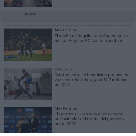
Publicidad
Àlex Penalba
El dueño del tequila José Cuervo entra
en Los Ángeles FC como minoritario
2Playbook
Peloton entra en beneficios por primera
vez en su historia y gana 54,7 millones
en 2026
Àlex Penalba
El Levante UD renueva a JYSK como
patrocinador del frontal del pantalón
hasta 2028