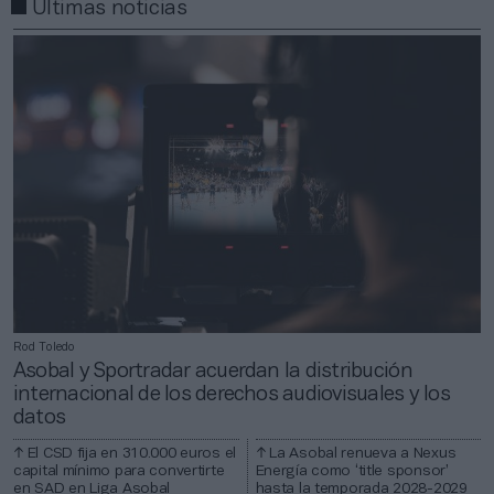
Últimas noticias
Rod Toledo
Asobal y Sportradar acuerdan la distribución
internacional de los derechos audiovisuales y los
datos
El CSD fija en 310.000 euros el
La Asobal renueva a Nexus
capital mínimo para convertirte
Energía como ‘title sponsor’
en SAD en Liga Asobal
hasta la temporada 2028-2029