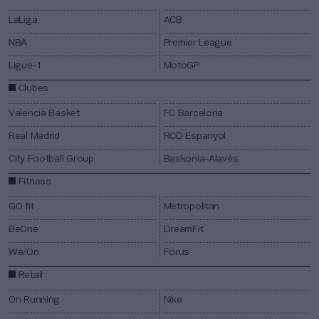
LaLiga
ACB
NBA
Premier League
Ligue-1
M
otoGP​
Clubes
Valencia Basket
FC Barcelona
Real Madrid
RCD Espanyol
City Football Group
Baskonia
​-Alavés
Fitness
GO fit
Metropolitan
BeOne
DreamFit
We/On
Forus
Retail
On Running​
Nike