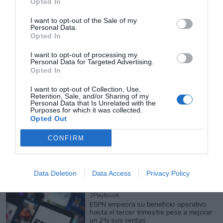
Opted In
Rod Toledo
MotoGP renueva con Silverstone como
I want to opt-out of the Sale of my
el circuito británico del Mundial hasta
Personal Data.
2028
Opted In
I want to opt-out of processing my
Personal Data for Targeted Advertising.
Àlex Penalba
Opted In
LIV Golf ata su futuro: anuncia un
inversor principal como relevo del capital
I want to opt-out of Collection, Use,
saudí
Retention, Sale, and/or Sharing of my
Personal Data that Is Unrelated with the
Purposes for which it was collected.
Opted Out
Àlex Penalba
CONFIRM
Anytime Fitness ofrecerá a sus clientes
la suscripción a Apple Fitness+ dentro
de su cuota
Data Deletion
Data Access
Privacy Policy
2Playbook
ESPN empeora su beneficio operativo
hasta el tercer trimestre pese a mejorar
un 2% sus ventas