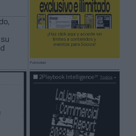
do,
¡Haz click aquí y accede sin
 su
límites a contenidos y
eventos para Socios!​​​​​​​
ad
Publicidad
2P
2Playbook Intelligence
Todos