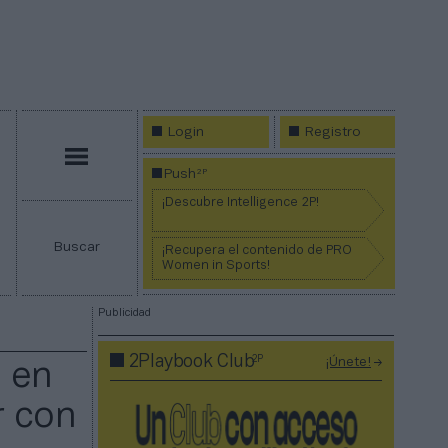
Login
Registro
Menú
2P
Push
¡Descubre Intelligence 2P!
Buscar
¡Recupera el contenido de PRO
Women in Sports!
Publicidad
2P
2Playbook Club
¡Únete!
 en
r con