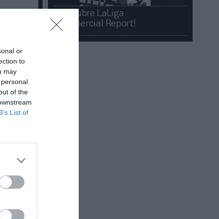
¡Descubre LaLiga
Commercial Report!​​
sonal or
ection to
ou may
 personal
out of the
 downstream
B’s List of
ito tras
navarro