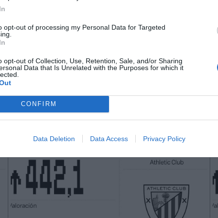
In
to opt-out of processing my Personal Data for Targeted
n no formas parte de 2Playbook Club
ing.
In
¡Hazte Socio para acceder a este contenido exclusivo!
o opt-out of Collection, Use, Retention, Sale, and/or Sharing
¡Suscríbete!
Inicia sesión
ersonal Data that Is Unrelated with the Purposes for which it
lected.
Out
CONFIRM
Imprimir
Data Deletion
Data Access
Privacy Policy