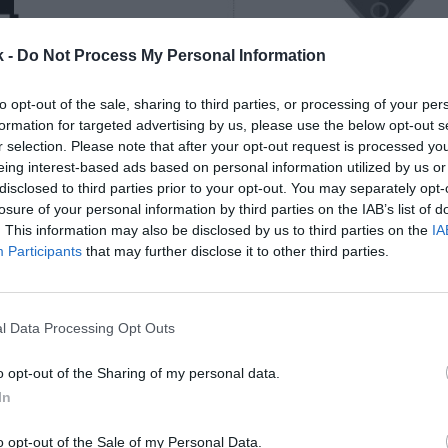
k -
Do Not Process My Personal Information
to opt-out of the sale, sharing to third parties, or processing of your per
formation for targeted advertising by us, please use the below opt-out s
r selection. Please note that after your opt-out request is processed y
eing interest-based ads based on personal information utilized by us or
26 de mayo de 2022
disclosed to third parties prior to your opt-out. You may separately opt-
losure of your personal information by third parties on the IAB’s list of
. This information may also be disclosed by us to third parties on the
IA
Guardar
Me gusta
Participants
that may further disclose it to other third parties.
e CA Osasuna ni sube ni baja este año, y eso es un h
s convulsos para de la industria del futbol. El club 
l Data Processing Opt Outs
ración de mercado de 95,8 millones de euros, un 0
o opt-out of the Sharing of my personal data.
In
o opt-out of the Sale of my Personal Data.