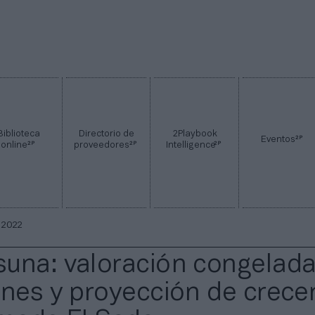
Biblioteca
Directorio de
2Playbook
2P
Eventos
2P
2P
2P
online
proveedores
Intelligence
 2022
una: valoración congelada
ones y proyección de crece