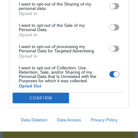
Publicidad
I want to opt-out of the Sharing of my
personal data.
Opted In
2P
2Playbook Club
I want to opt-out of the Sale of my
Personal Data.
Opted In
I want to opt-out of processing my
Personal Data for Targeted Advertising.
Opted In
I want to opt-out of Collection, Use,
Retention, Sale, and/or Sharing of my
Personal Data that Is Unrelated with the
Purposes for which it was collected.
Opted Out
CONFIRM
Data Deletion
Data Access
Privacy Policy
¡Haz click aquí y accede sin límites a contenidos
y eventos para Socios!​​​​​​​