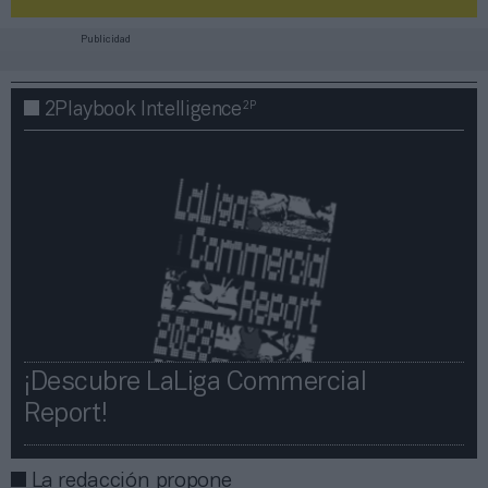
Publicidad
2P
2Playbook Intelligence
¡Descubre LaLiga Commercial
Report!​​
La redacción propone