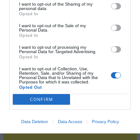
Publicidad
I want to opt-out of the Sharing of my
personal data.
Opted In
2P
2Playbook Club
I want to opt-out of the Sale of my
Personal Data.
Opted In
I want to opt-out of processing my
Personal Data for Targeted Advertising.
Opted In
I want to opt-out of Collection, Use,
Retention, Sale, and/or Sharing of my
Personal Data that Is Unrelated with the
Purposes for which it was collected.
Opted Out
CONFIRM
Data Deletion
Data Access
Privacy Policy
¡Haz click aquí y accede sin límites a contenidos
y eventos para Socios!​​​​​​​