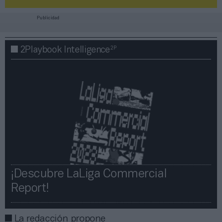
Publicidad
2P
2Playbook Intelligence
¡Descubre LaLiga Commercial
Report!​​
La redacción propone