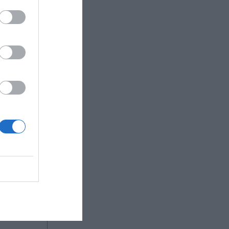
hora se
un gran
ara dotar
le por la
llones de
tración ha
res
d y
manos,
puestarias
s a
mplo, se
l estadio,
se