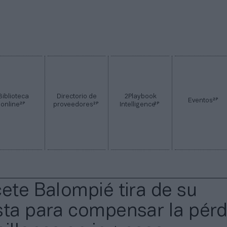
Biblioteca
Directorio de
2Playbook
2P
Eventos
2P
2P
2P
online
proveedores
Intelligence
cete Balompié tira de su
sta para compensar la pérd