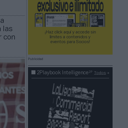
na
 las
¡Haz click aquí y accede sin
r con
límites a contenidos y
eventos para Socios!​​​​​​​
Publicidad
2P
2Playbook Intelligence
Todos