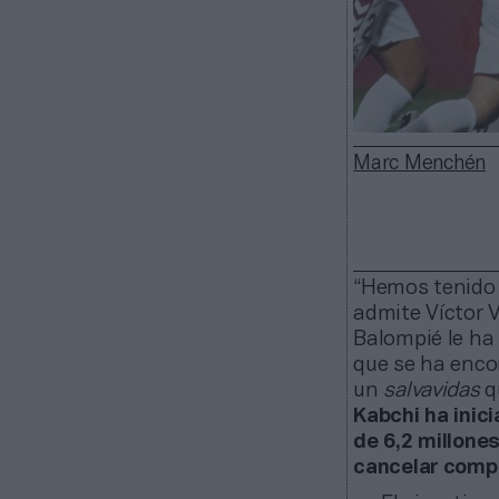
Marc Menchén
“Hemos tenido l
admite Víctor V
Balompié le ha 
que se ha enco
un
salvavidas
q
Kabchi ha inic
de 6,2 millone
cancelar comp