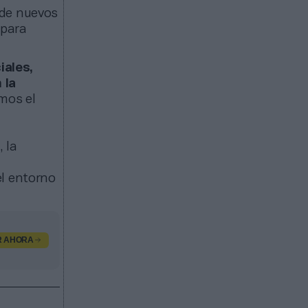
 de nuevos
 para
iales,
 la
amos el
 la
el entorno
R AHORA