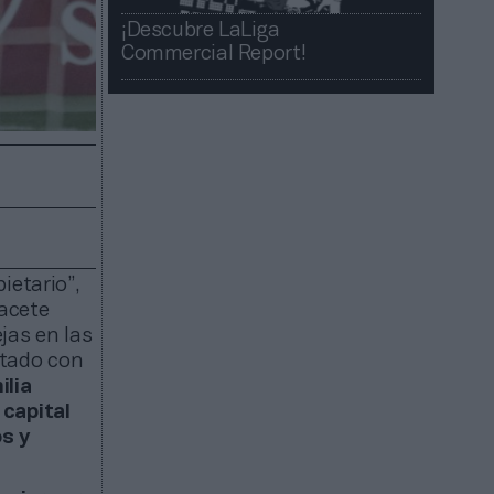
¡Descubre LaLiga
Commercial Report!​​
ietario”,
bacete
jas en las
ntado con
ilia
 capital
os y