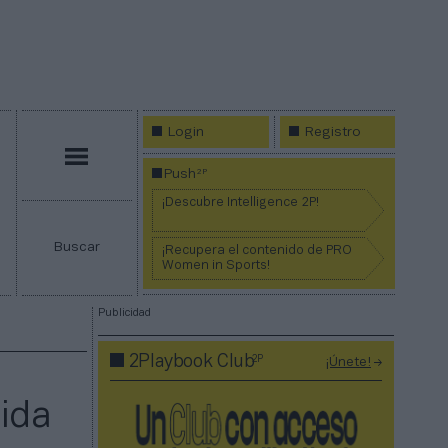
Login
Registro
Menú
2P
Push
¡Descubre Intelligence 2P!
Buscar
¡Recupera el contenido de PRO
Women in Sports!
Publicidad
2P
2Playbook Club
¡Únete!
ida