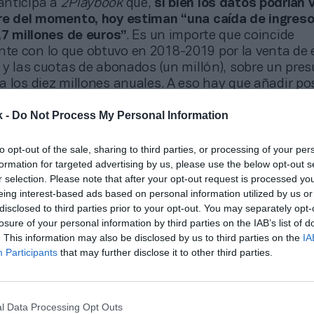
 anticipa a
2Playbook
que,
si bien los datos podrían v
re del momento, hoy estiman “una caída de ingres
,7 millones de euros”
. Es un importe que coincide
e con lo que obtuvo en 2018-2019 por la venta de 
 y las cuotas de abonados (un millón), sobre un pre
 los diez millones anuales. A eso hay que añadir po
ocinio y venta de
merchandising
.
k -
Do Not Process My Personal Information
a espera de conocer el impacto real de la Covid-19 e
ivo señala que, con la ampliación de capital, “podre
to opt-out of the sale, sharing to third parties, or processing of your per
misos adquiridos por la sociedad con anterioridad, t
formation for targeted advertising by us, please use the below opt-out s
uerdos contractuales con jugadores, como con el co
r selection. Please note that after your opt-out request is processed y
os planes de pago de deudas contraídas en la última 
eing interest-based ads based on personal information utilized by us or
disclosed to third parties prior to your opt-out. You may separately opt-
ela asume que mantener la rentabilidad que se logró
losure of your personal information by third parties on the IAB’s list of
rá difícil de lograr. “El recrudecimiento de las cifras
. This information may also be disclosed by us to third parties on the
IA
la expansión del virus nos sitúa en los escenarios
Participants
that may further disclose it to other third parties.
 que conllevaría un resultado de explotación muy n
rcicio
”, lamenta Varela.
orado en 2017, cuando se produjo el cambio de propi
l Data Processing Opt Outs