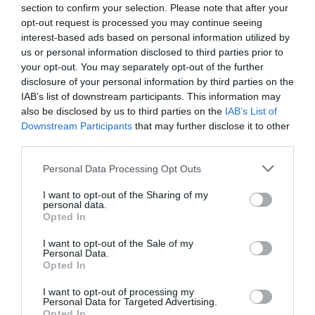
section to confirm your selection. Please note that after your
quieres más información, contacta con nosotros a
opt-out request is processed you may continue seeing
través de
intelligence@2playbook.com
.
interest-based ads based on personal information utilized by
us or personal information disclosed to third parties prior to
Añadir
2Playbook
como fuente preferida de Google
your opt-out. You may separately opt-out of the further
de forma gratuita
disclosure of your personal information by third parties on the
Mantente informado con las últimas noticias de actualidad.
ACTIVAR AHORA
IAB’s list of downstream participants. This information may
also be disclosed by us to third parties on the
IAB’s List of
Downstream Participants
that may further disclose it to other
third parties.
Compartir
Personal Data Processing Opt Outs
Imprimir
I want to opt-out of the Sharing of my
personal data.
Índex
2P
Opted In
I want to opt-out of the Sale of my
Aston Villa
Personal Data.
Opted In
Premier League
I want to opt-out of processing my
Personal Data for Targeted Advertising.
Opted In