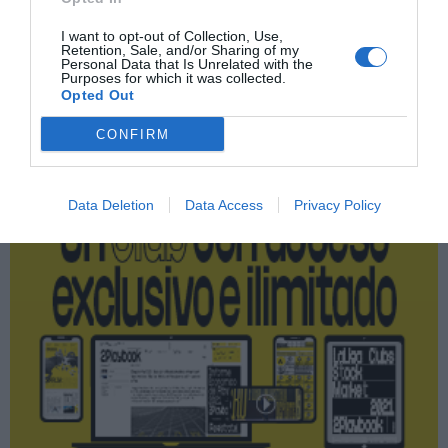
PRO Women in Sports
I want to opt-out of Collection, Use,
Retention, Sale, and/or Sharing of my
Personal Data that Is Unrelated with the
Purposes for which it was collected.
Publicidad
Opted Out
CONFIRM
2P
2Playbook Club
Data Deletion
Data Access
Privacy Policy