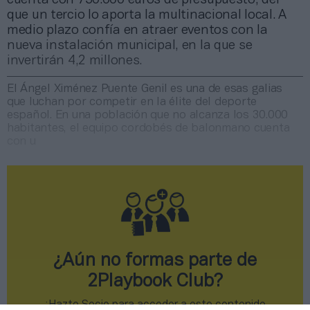
que un tercio lo aporta la multinacional local. A
medio plazo confía en atraer eventos con la
nueva instalación municipal, en la que se
invertirán 4,2 millones.
El Ángel Ximénez Puente Genil es una de esas galias
que luchan por competir en la élite del deporte
español. En una población que no alcanza los 30.000
habitantes, el equipo cordobés de balonmano cuenta
con u
¿Aún no formas parte de
2Playbook Club?
¡Hazte Socio para acceder a este contenido