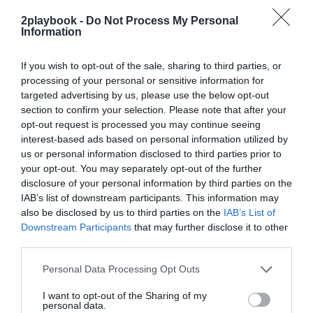
exclusivo!
2playbook -
Do Not Process My Personal
Information
¡Suscríbete!
Inicia sesión
If you wish to opt-out of the sale, sharing to third parties, or
processing of your personal or sensitive information for
targeted advertising by us, please use the below opt-out
Compartir
section to confirm your selection. Please note that after your
opt-out request is processed you may continue seeing
Imprimir
interest-based ads based on personal information utilized by
us or personal information disclosed to third parties prior to
your opt-out. You may separately opt-out of the further
Índex
2P
disclosure of your personal information by third parties on the
IAB’s list of downstream participants. This information may
Asobal
also be disclosed by us to third parties on the
IAB’s List of
Downstream Participants
that may further disclose it to other
third parties.
Publicidad
Personal Data Processing Opt Outs
I want to opt-out of the Sharing of my
personal data.
2P
2Playbook Club