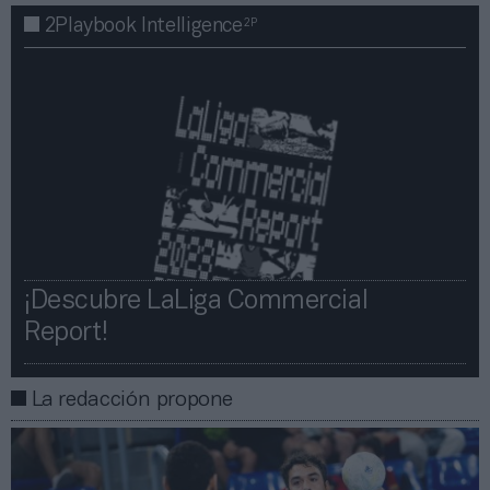
2P
2Playbook Intelligence
¡Descubre LaLiga Commercial
Report!​​
La redacción propone