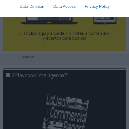
Data Deletion
Data Access
Privacy Policy
¡Haz click aquí y accede sin límites a contenidos
y eventos para Socios!​​​​​​​
Publicidad
2P
2Playbook Intelligence