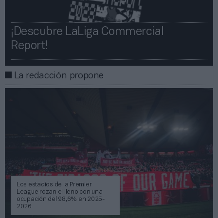
¡Descubre LaLiga Commercial
Report!​​
La redacción propone
Los estadios de la Premier
League rozan el lleno con una
ocupación del 98,6% en 2025-
2026