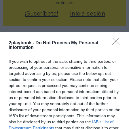
exclusivo!
¡Suscríbete!
Inicia sesión
2playbook -
Do Not Process My Personal
Compartir
Information
Imprimir
If you wish to opt-out of the sale, sharing to third parties, or
processing of your personal or sensitive information for
Índex
2P
targeted advertising by us, please use the below opt-out
section to confirm your selection. Please note that after your
opt-out request is processed you may continue seeing
LaLiga
interest-based ads based on personal information utilized by
us or personal information disclosed to third parties prior to
Ticketing
your opt-out. You may separately opt-out of the further
disclosure of your personal information by third parties on the
Real Betis
IAB’s list of downstream participants. This information may
also be disclosed by us to third parties on the
IAB’s List of
Real Oviedo
Downstream Participants
that may further disclose it to other