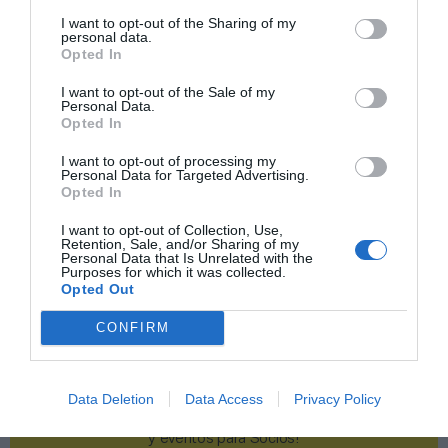
I want to opt-out of the Sharing of my
Publicidad
personal data.
Opted In
I want to opt-out of the Sale of my
2P
2Playbook Club
Personal Data.
Opted In
I want to opt-out of processing my
Personal Data for Targeted Advertising.
Opted In
I want to opt-out of Collection, Use,
Retention, Sale, and/or Sharing of my
Personal Data that Is Unrelated with the
Purposes for which it was collected.
Opted Out
CONFIRM
Data Deletion
Data Access
Privacy Policy
¡Haz click aquí y accede sin límites a contenidos
y eventos para Socios!​​​​​​​