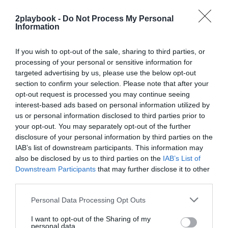
¡Hazte Socio para acceder a este contenido
exclusivo!
2playbook -
Do Not Process My Personal
Information
¡Suscríbete!
Inicia sesión
If you wish to opt-out of the sale, sharing to third parties, or
processing of your personal or sensitive information for
targeted advertising by us, please use the below opt-out
section to confirm your selection. Please note that after your
Compartir
opt-out request is processed you may continue seeing
interest-based ads based on personal information utilized by
Imprimir
us or personal information disclosed to third parties prior to
your opt-out. You may separately opt-out of the further
Índex
2P
disclosure of your personal information by third parties on the
IAB’s list of downstream participants. This information may
also be disclosed by us to third parties on the
IAB’s List of
FC Barcelona
Downstream Participants
that may further disclose it to other
third parties.
Personal Data Processing Opt Outs
Publicidad
I want to opt-out of the Sharing of my
personal data.