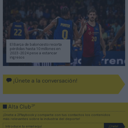
El Barça de baloncesto recorta
pérdidas hasta 10 millones en
2023-2024 pese a estancar
ingresos
¡Únete a la conversación!
2P
Alta Club
¡Únete a 2Playbook y comparte con tus contactos los contenidos
más relevantes sobre la industria del deporte!