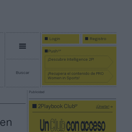
Login
Registro
Menú
2P
Push
¡Descubre Intelligence 2P!
Buscar
¡Recupera el contenido de PRO
Women in Sports!
Publicidad
2P
2Playbook Club
¡Únete!
a
 en