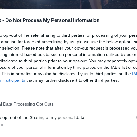
k -
Do Not Process My Personal Information
to opt-out of the sale, sharing to third parties, or processing of your per
formation for targeted advertising by us, please use the below opt-out s
r selection. Please note that after your opt-out request is processed y
o
2 de abril de 2025
eing interest-based ads based on personal information utilized by us or
disclosed to third parties prior to your opt-out. You may separately opt-
losure of your personal information by third parties on the IAB’s list of
Guardar
Me gusta
. This information may also be disclosed by us to third parties on the
IA
Participants
that may further disclose it to other third parties.
recto se ha convertido en uno de los grandes rivales
roducto de entretenimiento. El impacto económico 
as y festivales empieza a alcanzar al del fútbol, y s
l Data Processing Opt Outs
o opt-out of the Sharing of my personal data.
In