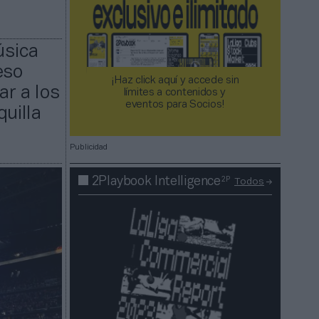
úsica
eso
¡Haz click aquí y accede sin
ar a los
límites a contenidos y
eventos para Socios!​​​​​​​
quilla
Publicidad
2P
2Playbook Intelligence
Todos