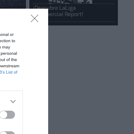
¡Descubre LaLiga
Commercial Report!​​
sonal or
ection to
ou may
 personal
out of the
 downstream
B’s List of
 del
directo
us eventos