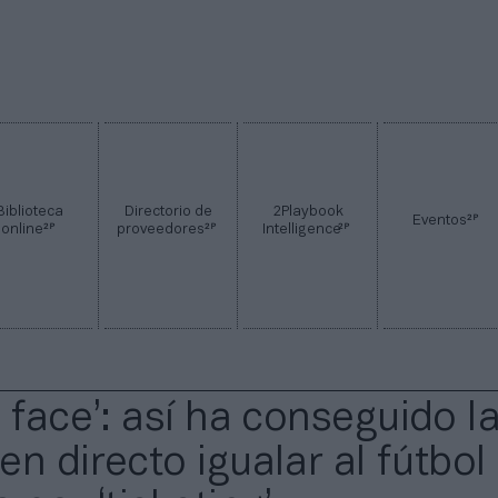
Biblioteca
Directorio de
2Playbook
2P
Eventos
2P
2P
2P
online
proveedores
Intelligence
 face’: así ha conseguido l
n directo igualar al fútbol