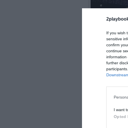
2playboo
If you wish 
sensitive in
confirm you
Álvaro Carreter
continue se
information 
further disc
participants
Downstream 
La música en di
deporte como p
que generan gir
Persona
se han
I want t
Opted 