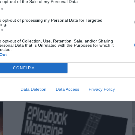
o opt-out of the Sale of my Personal Data.
In
to opt-out of processing my Personal Data for Targeted
n no formas parte de 2Playbook Club
ing.
In
¡Hazte Socio para acceder a este contenido exclusivo!
o opt-out of Collection, Use, Retention, Sale, and/or Sharing
ersonal Data that Is Unrelated with the Purposes for which it
¡Suscríbete!
Inicia sesión
lected.
Out
CONFIRM
Imprimir
Data Deletion
Data Access
Privacy Policy