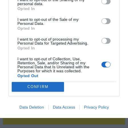
personal data.
Opted In
2P
2Playbook Club
I want to opt-out of the Sale of my
Personal Data.
Opted In
I want to opt-out of processing my
Personal Data for Targeted Advertising.
Opted In
I want to opt-out of Collection, Use,
Retention, Sale, and/or Sharing of my
Personal Data that Is Unrelated with the
Purposes for which it was collected.
Opted Out
CONFIRM
Data Deletion
Data Access
Privacy Policy
¡Haz click aquí y accede sin límites a contenidos
y eventos para Socios!​​​​​​​