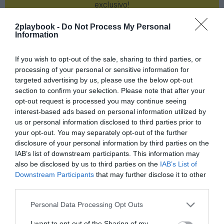
exclusivo!
¡Suscríbete!
Inicia sesión
2playbook -
Do Not Process My Personal
Information
If you wish to opt-out of the sale, sharing to third parties, or
processing of your personal or sensitive information for
Compartir
targeted advertising by us, please use the below opt-out
section to confirm your selection. Please note that after your
Imprimir
opt-out request is processed you may continue seeing
interest-based ads based on personal information utilized by
us or personal information disclosed to third parties prior to
Índex
2P
your opt-out. You may separately opt-out of the further
disclosure of your personal information by third parties on the
FC Barcelona
IAB’s list of downstream participants. This information may
also be disclosed by us to third parties on the
IAB’s List of
LaLiga
Downstream Participants
that may further disclose it to other
third parties.
Personal Data Processing Opt Outs
Publicidad
I want to opt-out of the Sharing of my